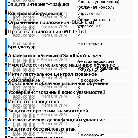
✓
консоль управления)
Защита интернет-трафика
(облачная консоль
✓
Контроль оборудования
управления)
✓
✓
✓
(облачная консоль
Ограничение приложений (Black List)
управления)
✓
✓
Проверка приложений (White List)
✓
Не содержит
Брандмауэр
✓
Анализатор песочницы Sandbox Analyzer
✓
✓
Не содержит
(только локальная
HyperDetect (изменяемое машинное обучение)
консоль управления)
✓
Не содержит
Интеллектуальное централизованное
✓
сканирование
Не содержит
Локальное и облачное машинное обучение
✓
✓
Усовершенствованный поиск уязвимостей
✓
✓
Инспектор процессов
✓
✓
Защита от программ-вымогателей
✓
✓
Автоматическая дезинфекция и удаление
✓
✓
Защита от бесфайловых атак
✓
Не содержит