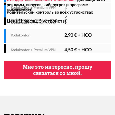
рекламы, вирусов, киберугроз и программ-
✓
вымогателей
✓
Родительский контроль во всех устройствах
✓
✓
Цена (1 месяц, 5 устройств)
✓
2,90 € + НСО
4,50 € + НСО
Мне это интересно, прошу
связаться со мной.