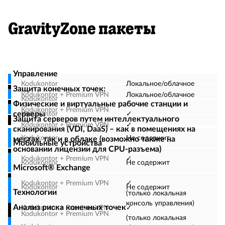
GravityZone пакеты
Управление
Локальное/облачное
Защита конечных точек:
Локальное/облачное
Физические и виртуальные рабочие станции и
серверы
✓
Защита серверов путем интеллектуального
✓
сканирования (VDI, DaaS) – как в помещениях на
Не содержит
местах, так и в облаке (возможно также на
Мобильные устройства
основании лицензии для CPU-разъема)
✓
Не содержит
Microsoft® Exchange
✓
Не содержит
Технологии
(только локальная
консоль управления)
Анализ риска конечных точек
✓
(только локальная