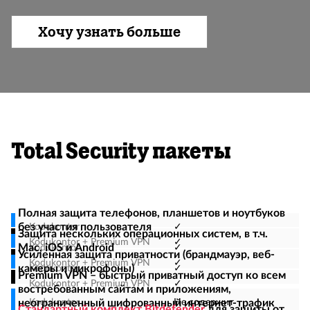
Хочу узнать больше
Total Security пакеты
Полная защита телефонов, планшетов и ноутбуков
без участия пользователя
✓
Защита нескольких операционных систем, в т.ч.
✓
Mac, iOS и Android
✓
Усиленная защита приватности (брандмауэр, веб-
✓
камеры и микрофоны)
✓
Premium VPN – быстрый приватный доступ ко всем
✓
востребованным сайтам и приложениям,
неограниченный шифрованный интернет-трафик
Не содержит
Стандартный комплект Bitdefender
для защиты от