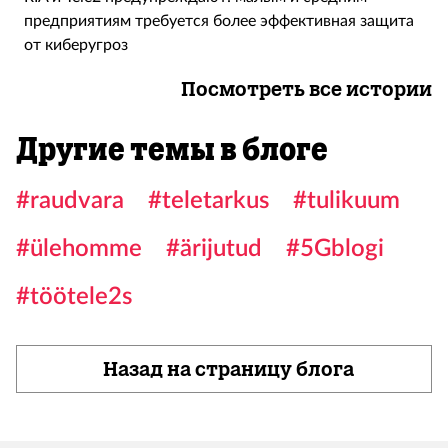
предприятиям требуется более эффективная защита
от киберугроз
Посмотреть все истории
Другие темы в блоге
#raudvara
#teletarkus
#tulikuum
#ülehomme
#ärijutud
#5Gblogi
#töötele2s
Назад на страницу блога