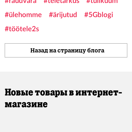
#raudvara
#teletarkus
#tulikuum
#ülehomme
#ärijutud
#5Gblogi
#töötele2s
Назад на страницу блога
Новые товары в интернет-
магазине