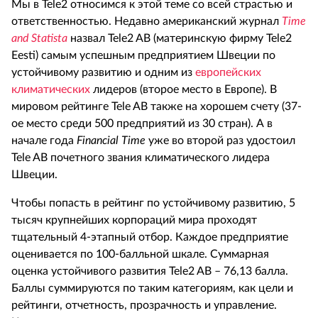
Мы в Tele2 относимся к этой теме со всей страстью и
ответственностью. Недавно американский журнал
Time
and Statista
назвал Tele2 AB (материнскую фирму Tele2
Eesti) самым успешным предприятием Швеции по
устойчивому развитию и одним из
европейских
климатических
лидеров (второе место в Европе). В
мировом рейтинге Tele AB также на хорошем счету (37-
ое место среди 500 предприятий из 30 стран). А в
начале года
Financial
Time
уже во второй раз удостоил
Tele AB почетного звания климатического лидера
Швеции.
Чтобы попасть в рейтинг по устойчивому развитию, 5
тысяч крупнейших корпораций мира проходят
тщательный 4-этапный отбор. Каждое предприятие
оценивается по 100-балльной шкале. Суммарная
оценка устойчивого развития Tele2 AB – 76,13 балла.
Баллы суммируются по таким категориям, как цели и
рейтинги, отчетность, прозрачность и управление.