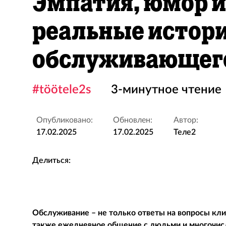
Эмпатия, юмор и
реальные истори
обслуживающего
#töötele2s
3-минутное чтение
Опубликовано:
Обновлен:
Автор:
17.02.2025
17.02.2025
Теле2
Делиться:
Обслуживание – не только ответы на вопросы кли
также ежедневное общение с людьми и многочисл