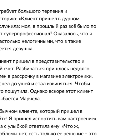
требует большого терпения и
сторию: «Клиент пришел в дурном
бслужила: мол, в прошлый раз всё было по
т суперпрофессионал? Оказалось, что я
столько нелогичными, что в такие
еется девушка.
лиент пришел в представительство и
й счет. Разбираться пришлось недолго:
ен в рассрочку в магазине электроники.
снел до ушей и стал извиняться. Чтобы
го пошутила. Однако вскоре этот клиент
лыбается Марчела.
обычном клиенте, который пришел в
йте! Я пришел испортить вам настроение».
а с улыбкой ответила ему: «Что ж,
роблемы нет, есть только ее решение – это