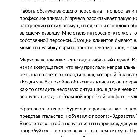
Работа обслуживающего персонала – непростая и 
профессионализма. Марчела рассказывает такую и
настроении и стал возмущаться, что я его плохо о
высшему разряду. Мне стало интересно, кто же это
собственной персоной. Эмоции клиентов бывают на
моменты улыбку скрыть просто невозможно», – см
Марчела вспоминает еще один забавный случай. К
начал возмущаться, что ему прислали неправильны
речь шла о счете за холодильник, который был купл
«Когда я всё спокойно объяснила клиенту, он покра
как-то сгладить неловкую ситуацию, я даже немно
вернулся назад… с большой коробкой конфет», – у
В разговор вступает Ауреэлия и рассказывает о не
представительство и объявил с порога: «Здравству
Вместо того, чтобы испугаться и напрячься, девушк
попробуйте», – и стала выяснять, в чем тут суть. П