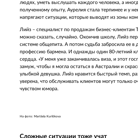
людях, уметь выслушать каждого человека, а иног
полученному опыту, Аурелия стала терпимее и у не
напрягают ситуации, которые выводят из зоны ком
Лийз – специалист по продажам бизнес-клиентам
T
можно сказать, случайно. Окончив школу, Лийз пере
системе общепита. А потом судьба забросила ее в
профессию бармена. И однажды один 80-летний кл
сердца. «У меня уже заканчивалась виза, и этот г
замуж, чтобы я могла остаться в Австралии и скрас
улыбкой девушка. Лийз нравится быстрый темп, ра
уверена, что обслуживать клиентов могут только 
чувством юмора.
На фото:
Martšela
Kurlõkova
Сложные ситуации тоже учат