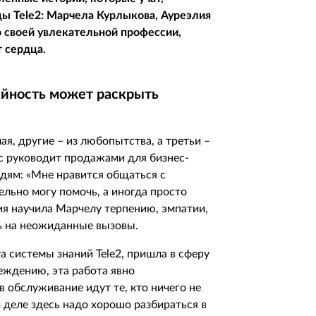
ицы
Tele
2: Марчела Курлыкова, Ауреэлия
о своей увлекательной профессии,
 сердца.
айность может раскрыть
я, другие – из любопытства, а третьи –
с руководит продажами для бизнес-
дям: «Мне нравится общаться с
ельно могу помочь, а иногда просто
ия научила Марчелу терпению, эмпатии,
ь на неожиданные вызовы.
та системы знаний
Tele
2, пришла в сферу
еждению, эта работа явно
в обслуживание идут те, кто ничего не
 деле здесь надо хорошо разбираться в