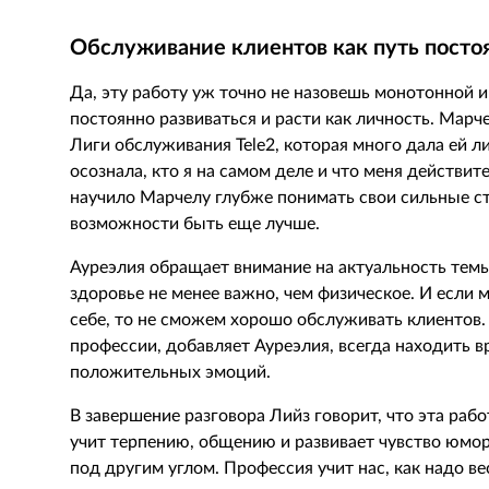
Обслуживание клиентов как путь посто
Да, эту работу уж точно не назовешь монотонной и
постоянно развиваться и расти как личность. Марч
Лиги обслуживания
Tele
2, которая много дала ей л
осознала, кто я на самом деле и что меня действит
научило Марчелу глубже понимать свои сильные с
возможности быть еще лучше.
Ауреэлия обращает внимание на актуальность тем
здоровье не менее важно, чем физическое. И если м
себе, то не сможем хорошо обслуживать клиентов
профессии, добавляет Ауреэлия, всегда находить в
положительных эмоций.
В завершение разговора Лийз говорит, что эта раб
учит терпению, общению и развивает чувство юмо
под другим углом. Профессия учит нас, как надо в