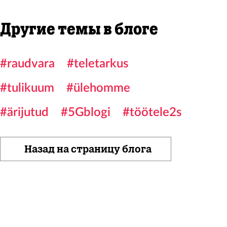
Другие темы в блоге
#raudvara
#teletarkus
#tulikuum
#ülehomme
#ärijutud
#5Gblogi
#töötele2s
Назад на страницу блога