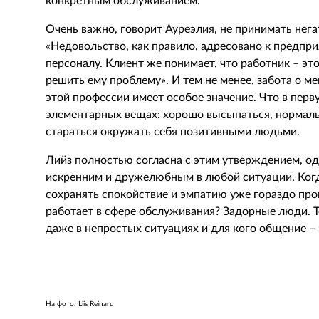
конкретным обслуживанием.
Очень важно, говорит Ауреэлия, не принимать нега
«Недовольство, как правило, адресовано к предпр
персоналу. Клиент же понимает, что работник – э
решить ему проблему». И тем не менее, забота о м
этой профессии имеет особое значение. Что в пер
элементарных вещах: хорошо высыпаться, нормальн
стараться окружать себя позитивными людьми.
Лийз полностью согласна с этим утверждением, одн
искренним и дружелюбным в любой ситуации. Когда
сохранять спокойствие и эмпатию уже гораздо прощ
работает в сфере обслуживания? Задорные люди. Т
даже в непростых ситуациях и для кого общение –
На фото: Liis Reinaru