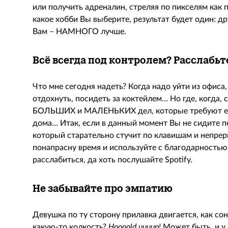
или получить адреналин, стреляя по пикселям как
какое хобби Вы выберите, результат будет один: др
Вам – НАМНОГО лучше.
Всё всегда под контролем? Расслабь
Что мне сегодня надеть? Когда надо уйти из офиса,
отдохнуть, посидеть за коктейлем… Но где, когда, 
БОЛЬШИХ и МАЛЕНЬКИХ дел, которые требуют еж
дома… Итак, если в данный момент Вы не сидите 
который старательно стучит по клавишам и непреры
понапрасну время и используйте с благодарность
расслабиться, да хоть послушайте Spotify.
Не забывайте про эмпатию
Девушка по ту сторону прилавка двигается, как сон
какую-то колкость?
Hoooold
uuuup!
Может быть, и у 