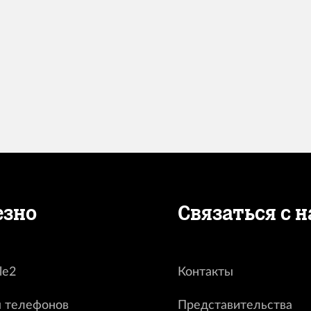
езно
Связаться с 
le2
Контакты
 телефонов
Представительства