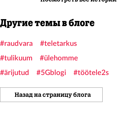
Другие темы в блоге
#raudvara
#teletarkus
#tulikuum
#ülehomme
#ärijutud
#5Gblogi
#töötele2s
Назад на страницу блога