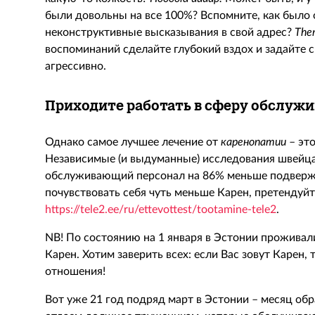
были довольны на все 100%? Вспомните, как было
неконструктивные высказывания в свой адрес?
The
воспоминаний сделайте глубокий вздох и задайте св
агрессивно.
Приходите работать в сферу обслуж
Однако самое лучшее лечение от
каренопатии
– это
Независимые (и выдуманные) исследования швейц
обслуживающий персонал на 86% меньше подверже
почувствовать себя чуть меньше Карен, претендуйт
https://tele2.ee/ru/ettevottest/tootamine-tele2
.
NB! По состоянию на 1 января в Эстонии прожива
Карен. Хотим заверить всех: если Вас зовут Карен, 
отношения!
Вот уже 21 год подряд март в Эстонии – месяц об