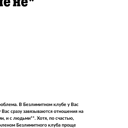
не не*
проблема. В Безлимитном клубе у Вас
 Вас сразу завязываются отношения на
, и c людьми**. Хотя, по счастью,
 членом Безлимитного клуба проще