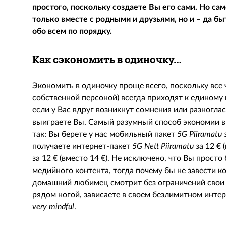
простого, поскольку создаете Вы его сами. Но сам
только вместе с родными и друзьями, но и – да бы
обо всем по порядку.
Как сэкономить в одиночку…
Экономить в одиночку проще всего, поскольку все 
собственной персоной) всегда приходят к единому
если у Вас вдруг возникнут сомнения или разногла
выиграете Вы. Самый разумный способ экономии в
так: Вы берете у нас мобильный пакет
5
G
Piiramatu
з
получаете интернет-пакет
5G Nett Piiramatu
за 12 € 
за 12 € (вместо 14 €). Не исключено, что Вы просто
медийного контента, тогда почему бы не завести к
домашний любимец смотрит без ограничений свои п
рядом ногой, зависаете в своем безлимитном интер
very
mindful
.