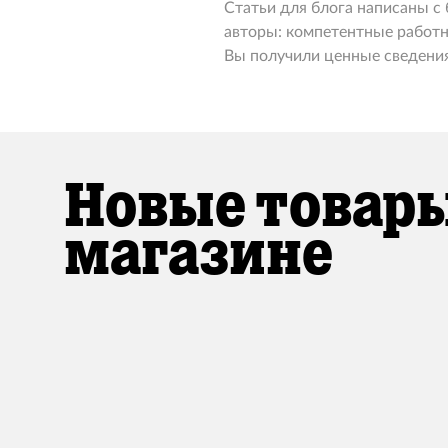
Статьи для блога написаны с
авторы: компетентные работн
Вы получили ценные сведения
Новые товары
магазине