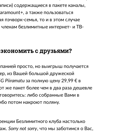
записи) содержащиеся в пакете каналы,
aramount+, а также пользоваться
я пэчворк-семья, то и в этом случае
 членам безлимитные интернет- и ТВ-
 экономить с друзьями?
мпанией просто, но выигрыш получается
мер, из Вашей большой дружеской
5
G
Piiramatu
за полную цену 29,99 € в
от же пакет более чем в два раза дешевле
 договоритесь: либо собранные Вами в
ибо потом накроют поляну.
ренции Безлимитного клуба настолько
раж.
Sorry
not
sorry
, что мы заботимся о Вас,