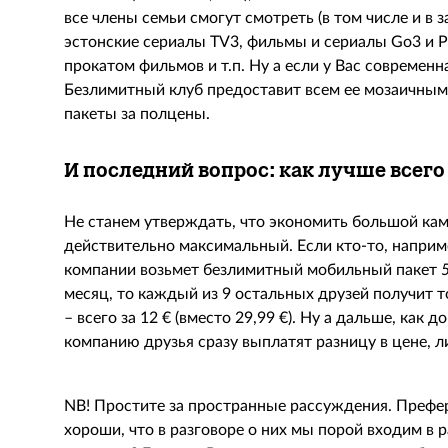
все члены семьи смогут смотреть (в том числе и в 
эстонские сериалы TV3, фильмы и сериалы Go3 и P
прокатом фильмов и т.п. Ну а если у Вас современна
Безлимитный клуб предоставит всем ее мозаичным
пакеты за полцены.
И последний вопрос: как лучше всего
Не станем утверждать, что экономить большой ка
действительно максимальный. Если кто-то, напри
компании возьмет безлимитный мобильный пакет
месяц, то каждый из 9 остальных друзей получит т
– всего за 12 € (вместо 29,99 €). Ну а дальше, как
компанию друзья сразу выплатят разницу в цене, л
NB! Простите за пространные рассуждения. Префе
хороши, что в разговоре о них мы порой входим в 