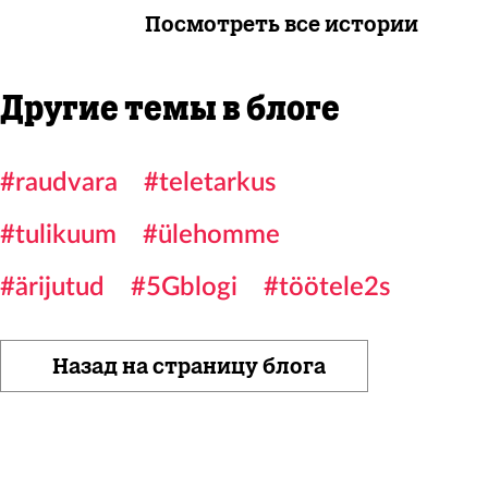
Посмотреть все истории
Другие темы в блоге
#raudvara
#teletarkus
#tulikuum
#ülehomme
#ärijutud
#5Gblogi
#töötele2s
Назад на страницу блога