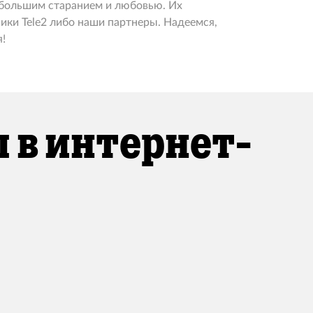
 большим старанием и любовью. Их
ики Tele2 либо наши партнеры. Надеемся,
!
 в интернет-