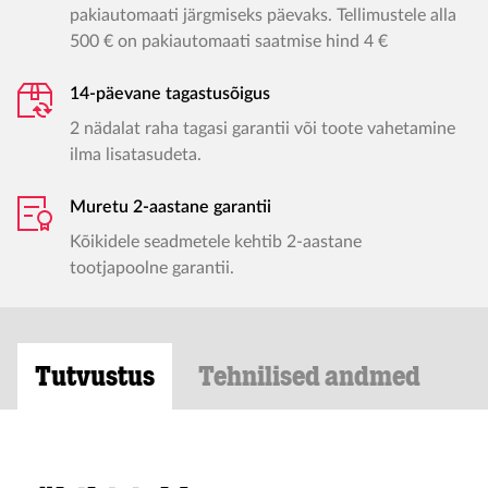
pakiautomaati järgmiseks päevaks. Tellimustele alla
500 € on pakiautomaati saatmise hind 4 €
14-päevane tagastusõigus
2 nädalat raha tagasi garantii või toote vahetamine
ilma lisatasudeta.
Muretu 2-aastane garantii
Kõikidele seadmetele kehtib 2-aastane
tootjapoolne garantii.
Tutvustus
Tehnilised andmed