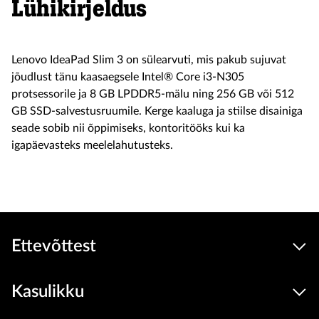
Lühikirjeldus
Lenovo IdeaPad Slim 3 on sülearvuti, mis pakub sujuvat
jõudlust tänu kaasaegsele Intel® Core i3-N305
protsessorile ja 8 GB LPDDR5-mälu ning 256 GB või 512
GB SSD-salvestusruumile. Kerge kaaluga ja stiilse disainiga
seade sobib nii õppimiseks, kontoritööks kui ka
igapäevasteks meelelahutusteks.
Ettevõttest
Kasulikku