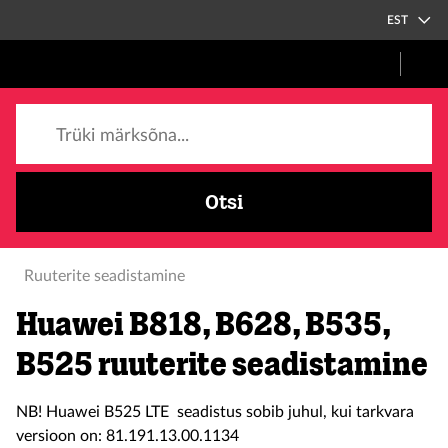
EST
Trüki märksõna...
Otsi
Ruuterite seadistamine
Huawei B818, B628, B535,
B525 ruuterite seadistamine
NB! Huawei B525 LTE seadistus sobib juhul, kui tarkvara
versioon on: 81.191.13.00.1134