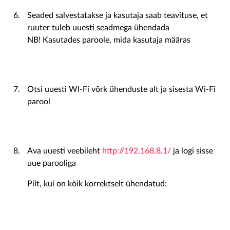
Seaded salvestatakse ja kasutaja saab teavituse, et
ruuter tuleb uuesti seadmega ühendada
NB! Kasutades paroole, mida kasutaja määras
Otsi uuesti WI-Fi võrk ühenduste alt ja sisesta Wi-Fi
parool
Ava uuesti veebileht
http://192.168.8.1/
ja logi sisse
uue parooliga
Pilt, kui on kõik korrektselt ühendatud: