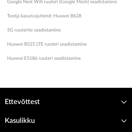
Google Nest Wifi ruuteri (Google Mesh) seadistamine
Tootja kasutusjuhend: Huawei B628
5G ruuterite seadistamine
Huawei B525 LTE ruuteri seadistamine
Huawei E5186 ruuteri seadistamine
Ettevõttest
Kasulikku