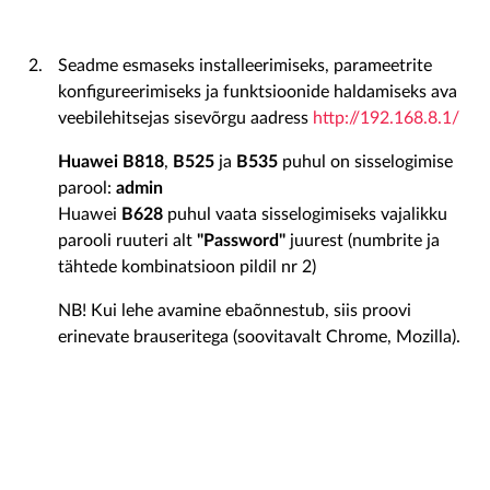
Seadme esmaseks installeerimiseks, parameetrite
konfigureerimiseks ja funktsioonide haldamiseks ava
veebilehitsejas sisevõrgu aadress
http://192.168.8.1/
Huawei B818
,
B525
ja
B535
puhul on sisselogimise
parool:
admin
Huawei
B628
puhul vaata sisselogimiseks vajalikku
parooli ruuteri alt
"Password"
juurest (numbrite ja
tähtede kombinatsioon pildil nr 2)
NB! Kui lehe avamine ebaõnnestub, siis proovi
erinevate brauseritega (soovitavalt Chrome, Mozilla).