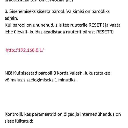
brauseritega (Chrome, Mozilla jne)
3. Sisenemiseks sisesta parool. Vaikimisi on parooliks
admin
.
Kui parool on ununenud, siis tee ruuterile RESET ( ja vaata
lehe ülevalt, kuidas seadistada ruuterit pärast RESET´i)
http://192.168.8.1/
NB! Kui sisestad parooli 3 korda valesti, lukustatakse
võimalus sisselogimiseks 1 minutiks.
Kontrolli, kas parameetrid on õiged ja internetiühendus on
sisse lülitatud: