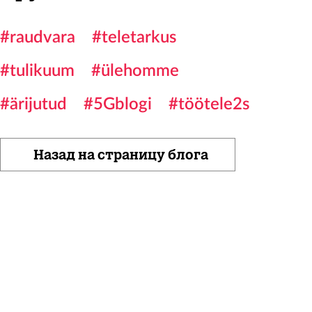
#raudvara
#teletarkus
#tulikuum
#ülehomme
#ärijutud
#5Gblogi
#töötele2s
Назад на страницу блога