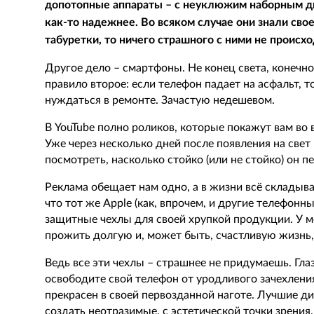
допотопные аппараты – с неуклюжим наборным д
как-то надежнее. Во всяком случае они знали свое
табуретки, то ничего страшного с ними не происхо
Другое дело – смартфоны. Не конец света, конечно,
правило второе: если телефон падает на асфальт, то
нуждаться в ремонте. Зачастую недешевом.
В YouTube полно роликов, которые покажут вам во 
Уже через несколько дней после появления на све
посмотреть, насколько стойко (или не стойко) он п
Реклама обещает нам одно, а в жизни всё складыва
что тот же Apple (как, впрочем, и другие телефон
защитные чехлы для своей хрупкой продукции. У м
прожить долгую и, может быть, счастливую жизнь,
Ведь все эти чехлы – страшнее не придумаешь. Глаз
освободите свой телефон от уродливого зачехления
прекрасен в своей первозданной наготе. Лучшие д
создать неотразимые, с эстетической точки зрения