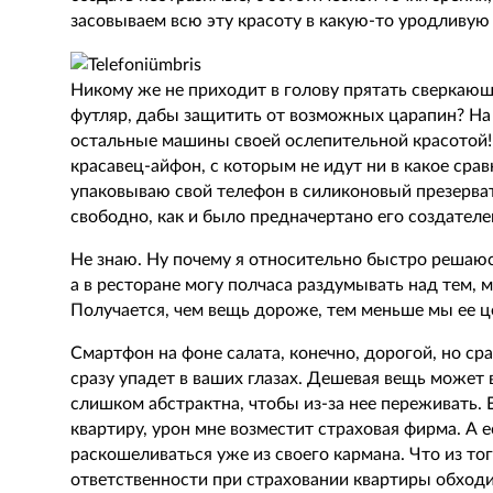
засовываем всю эту красоту в какую-то уродливую
Никому же не приходит в голову прятать сверкаю
футляр, дабы защитить от возможных царапин? На т
остальные машины своей ослепительной красотой! 
красавец-айфон, с которым не идут ни в какое сра
упаковываю свой телефон в силиконовый презерва
свободно, как и было предначертано его создателе
Не знаю. Ну почему я относительно быстро решаюсь
а в ресторане могу полчаса раздумывать над тем, мо
Получается, чем вещь дороже, тем меньше мы ее 
Смартфон на фоне салата, конечно, дорогой, но сра
сразу упадет в ваших глазах. Дешевая вещь может в
слишком абстрактна, чтобы из-за нее переживать. Е
квартиру, урон мне возместит страховая фирма. А е
раскошеливаться уже из своего кармана. Что из тог
ответственности при страховании квартиры обходи