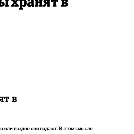
 хранят в
ят в
о или поздно они падают. В этом смысле