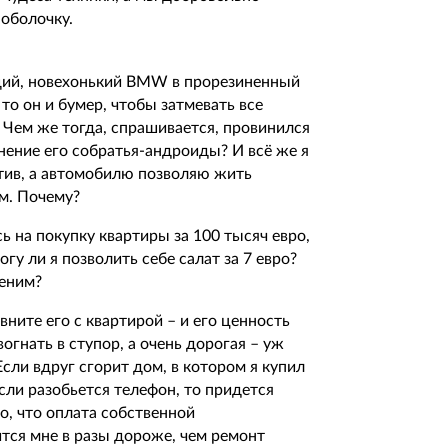
 оболочку.
щий, новехонький BMW в прорезиненный
о он и бумер, чтобы затмевать все
Чем же тогда, спрашивается, провинился
внение его собратья-андроиды? И всё же я
тив, а автомобилю позволяю жить
м. Почему?
 на покупку квартиры за 100 тысяч евро,
гу ли я позволить себе салат за 7 евро?
ценим?
вните его с квартирой – и его ценность
огнать в ступор, а очень дорогая – уж
сли вдруг сгорит дом, в котором я купил
сли разобьется телефон, то придется
о, что оплата собственной
тся мне в разы дороже, чем ремонт