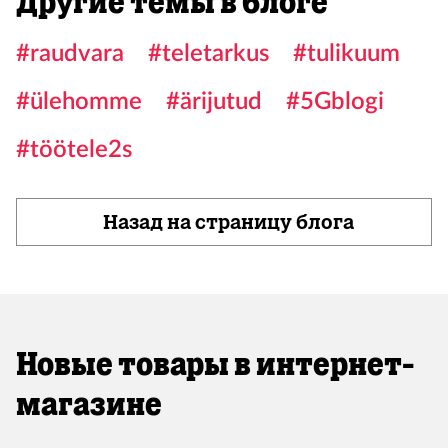
Другие темы в блоге
#raudvara
#teletarkus
#tulikuum
#ülehomme
#ärijutud
#5Gblogi
#töötele2s
Назад на страницу блога
Новые товары в интернет-
магазине