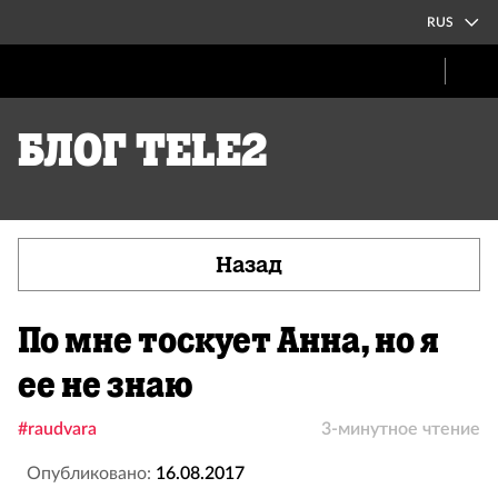
RUS
Блог Tele2
Назад
По мне тоскует Анна, но я
ее не знаю
#raudvara
3-минутное чтение
Опубликовано:
16.08.2017