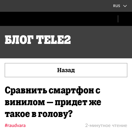
RUS
Блог Tele2
Назад
Сравнить смартфон с
винилом – придет же
такое в голову?
#raudvara
2-минутное чтение