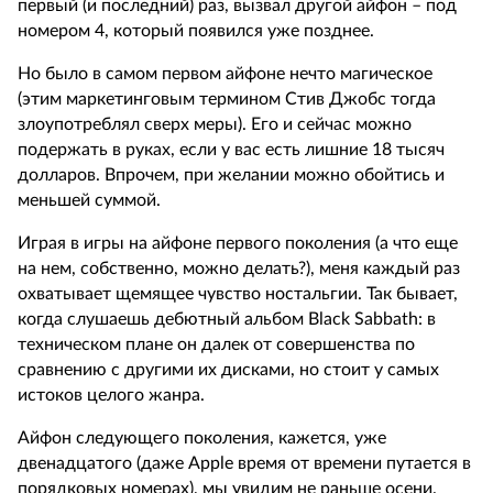
первый (и последний) раз, вызвал другой айфон – под
номером 4, который появился уже позднее.
Но было в самом первом айфоне нечто магическое
(этим маркетинговым термином Стив Джобс тогда
злоупотреблял сверх меры). Его и сейчас можно
подержать в руках, если у вас есть лишние 18 тысяч
долларов. Впрочем, при желании можно обойтись и
меньшей суммой.
Играя в игры на айфоне первого поколения (а что еще
на нем, собственно, можно делать?), меня каждый раз
охватывает щемящее чувство ностальгии. Так бывает,
когда слушаешь дебютный альбом Black Sabbath: в
техническом плане он далек от совершенства по
сравнению с другими их дисками, но стоит у самых
истоков целого жанра.
Айфон следующего поколения, кажется, уже
двенадцатого (даже Apple время от времени путается в
порядковых номерах), мы увидим не раньше осени.