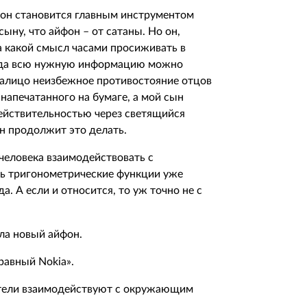
фон становится главным инструментом
сыну, что айфон – от сатаны. Но он,
 а какой смысл часами просиживать в
когда всю нужную информацию можно
 Налицо неизбежное противостояние отцов
 напечатанного на бумаге, а мой сын
ействительностью через светящийся
н продолжит это делать.
 человека взаимодействовать с
ь тригонометрические функции уже
а. А если и относится, то уж точно не с
ла новый айфон.
правный Nokia».
татели взаимодействуют с окружающим