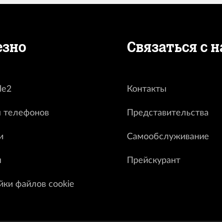
езно
Связаться с 
le2
Контакты
 телефонов
Представительства
и
Самообслуживание
я
Прейскурант
йки файлов cookie