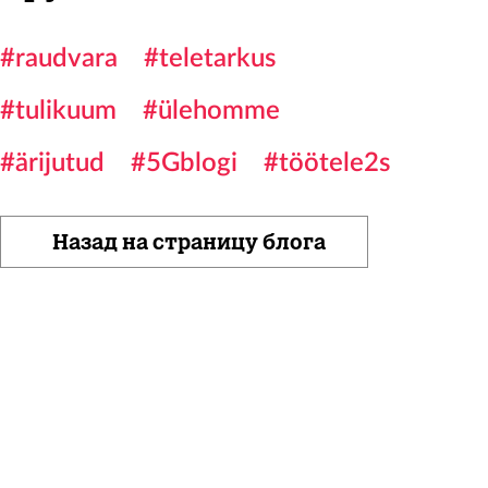
#raudvara
#teletarkus
#tulikuum
#ülehomme
#ärijutud
#5Gblogi
#töötele2s
Назад на страницу блога