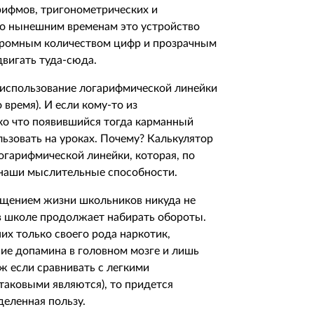
рифмов, тригонометрических и
По нынешним временам это устройство
огромным количеством цифр и прозрачным
вигать туда-сюда.
 – использование логарифмической линейки
 время). И если кому-то из
ко что появившийся тогда карманный
льзовать на уроках. Почему? Калькулятор
огарифмической линейки, которая, по
 наши мыслительные способности.
рощением жизни школьников никуда не
 в школе продолжает набирать обороты.
них только своего рода наркотик,
ие допамина в головном мозге и лишь
ж если сравнивать с легкими
таковыми являются), то придется
деленная пользу.