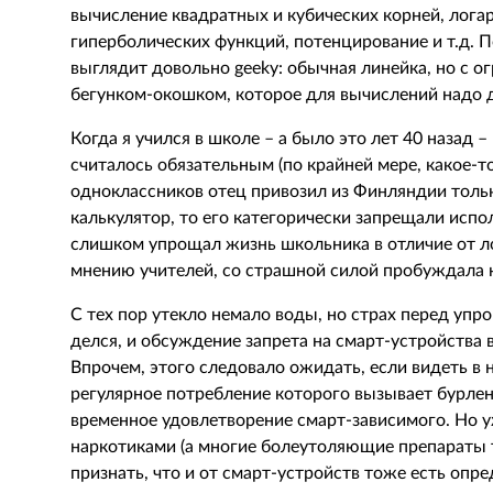
вычисление квадратных и кубических корней, лога
гиперболических функций, потенцирование и т.д. 
выглядит довольно geeky: обычная линейка, но с 
бегунком-окошком, которое для вычислений надо д
Когда я учился в школе – а было это лет 40 назад
считалось обязательным (по крайней мере, какое-то
одноклассников отец привозил из Финляндии толь
калькулятор, то его категорически запрещали испо
слишком упрощал жизнь школьника в отличие от л
мнению учителей, со страшной силой пробуждала
С тех пор утекло немало воды, но страх перед уп
делся, и обсуждение запрета на смарт-устройства
Впрочем, этого следовало ожидать, если видеть в 
регулярное потребление которого вызывает бурлен
временное удовлетворение смарт-зависимого. Но у
наркотиками (а многие болеутоляющие препараты 
признать, что и от смарт-устройств тоже есть опре