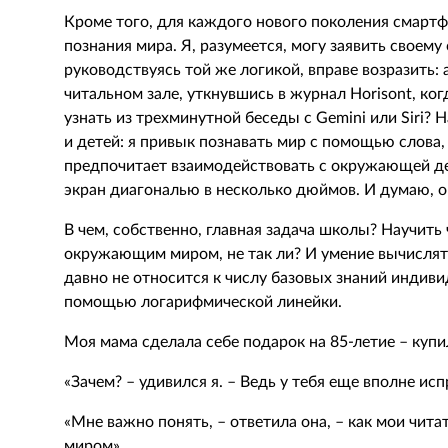
Кроме того, для каждого нового поколения смарт
познания мира. Я, разумеется, могу заявить своему 
руководствуясь той же логикой, вправе возразить:
читальном зале, уткнувшись в журнал Horisont, 
узнать из трехминутной беседы с Gemini или Siri?
и детей: я привык познавать мир с помощью слова,
предпочитает взаимодействовать с окружающей д
экран диагональю в несколько дюймов. И думаю, о
В чем, собственно, главная задача школы? Научить
окружающим миром, не так ли? И умение вычислят
давно не относится к числу базовых знаний индивид
помощью логарифмической линейки.
Моя мама сделала себе подарок на 85-летие – купи
«Зачем? – удивился я. – Ведь у тебя еще вполне ис
«Мне важно понять, – ответила она, – как мои чи
миром».