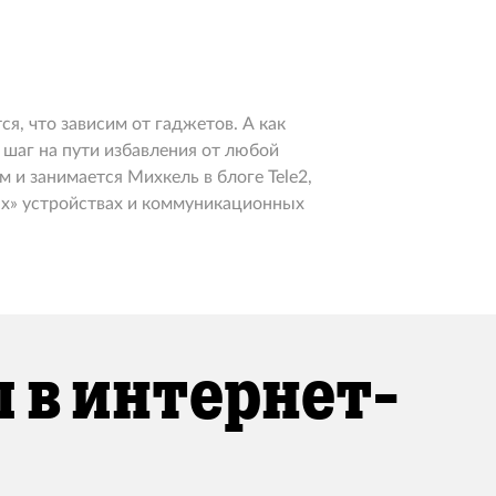
я, что зависим от гаджетов. А как
 шаг на пути избавления от любой
м и занимается Михкель в блоге Tele2,
ых» устройствах и коммуникационных
 в интернет-