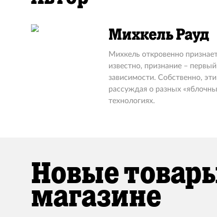
Михкель Рауд
Михкель откровенно признаетс
известно, признание – первый
зависимости. Собственно, эти
рассуждая о разных «яблочн
технологиях.
Новые товары
магазине