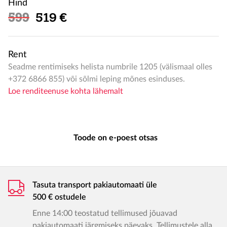
Hind
Soodushind
599
519 €
Rent
Seadme rentimiseks helista numbrile 1205 (välismaal olles
+372 6866 855) või sõlmi leping mõnes esinduses.
Loe renditeenuse kohta lähemalt
Toode on e-poest otsas
Tasuta transport pakiautomaati üle
500 € ostudele
Enne 14:00 teostatud tellimused jõuavad
pakiautomaati järgmiseks päevaks. Tellimustele alla