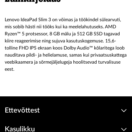
Lenovo IdeaPad Slim 3 on võimas ja töökindel sülearvuti,
mis sobib hästi nii tööks kui ka meelelahutuseks. AMD
Ryzen™ 5 protsessor, 8 GB mälu ja 512 GB SSD tagavad
kiire reageerimise ning sujuva kasutuskogemuse. 15,6-
tolline FHD IPS ekraan koos Dolby Audio™ kõlaritega loob
nauditava pildi- ja helielamuse, samas kui privaatsuskattega
veebikaamera ja sõrmejäljelugeja hoolitsevad turvalisuse
eest.
Ettevõttest
Kasulikku