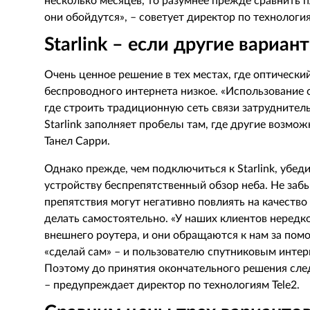
несколько месяцев, то разумнее прежде сравнить пл
они обойдутся», – советует директор по технология
Starlink – если другие вариа
Очень ценное решение в тех местах, где оптически
беспроводного интернета низкое. «Использование 
где строить традиционную сеть связи затруднител
Starlink заполняет пробелы там, где другие возмо
Танел Сарри.
Однако прежде, чем подключиться к Starlink, убед
устройству беспрепятственный обзор неба. Не забы
препятствия могут негативно повлиять на качеств
делать самостоятельно. «У наших клиентов нередк
внешнего роутера, и они обращаются к нам за по
«сделай сам» – и пользователю спутниковым интер
Поэтому до принятия окончательного решения след
– предупреждает директор по технологиям
Tele
2.