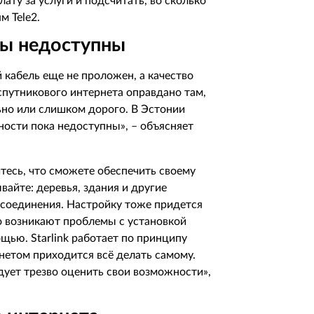
ату за услуги и подсчитать, во сколько
м Tele2.
нты недоступны
й кабель еще не проложен, а качество
спутникового интернета оправдано там,
ьно или слишком дорого. В Эстонии
жности пока недоступны», – объясняет
итесь, что сможете обеспечить своему
вайте: деревья, здания и другие
о соединения. Настройку тоже придется
о возникают проблемы с установкой
мощью.
Starlink
работает по принципу
нетом приходится всё делать самому.
ует трезво оценить свои возможности»,