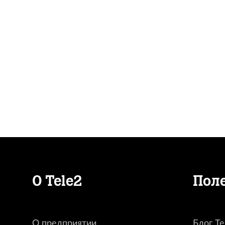
О Tele2
Пол
О предприятии
Блог Te