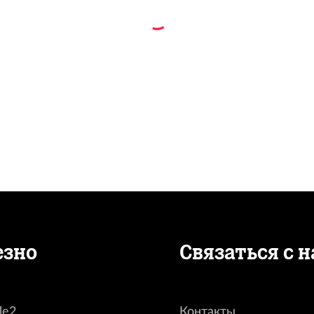
езно
Связаться с 
le2
Контакты