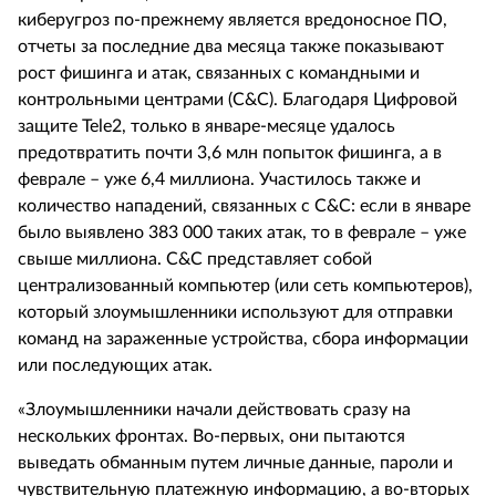
киберугроз по-прежнему является вредоносное ПО,
отчеты за последние два месяца также показывают
рост фишинга и атак, связанных с командными и
контрольными центрами (
C
&
C
). Благодаря Цифровой
защите
Tele
2, только в январе-месяце удалось
предотвратить почти 3,6 млн попыток фишинга, а в
феврале – уже 6,4 миллиона. Участилось также и
количество нападений, связанных с
C
&C
:
если в январе
было выявлено 383 000 таких атак, то в феврале – уже
свыше миллиона. С
&C
представляет собой
централизованный компьютер (или сеть компьютеров),
который злоумышленники используют для отправки
команд на зараженные устройства, сбора информации
или последующих атак.
«Злоумышленники начали действовать сразу на
нескольких фронтах. Во-первых, они пытаются
выведать обманным путем личные данные, пароли и
чувствительную платежную информацию, а во-вторых