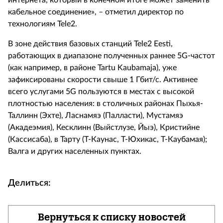
интернета, который в конечном итоге может заменить
кабельное соединение», – отметил директор по
технологиям Tele2.
В зоне действия базовых станций Tele2 Eesti,
работающих в диапазоне полученных раннее 5G-частот
(как например, в районе Tartu Kaubamaja), уже
зафиксированы скорости свыше 1 Гбит/с. Активнее
всего услугами 5G пользуются в местах с высокой
плотностью населения: в столичных районах Пыхья-
Таллинн (Эхте), Ласнамяэ (Палласти), Мустамяэ
(Акадеэмия), Кесклинн (Выйстлузе, Йыэ), Кристийне
(Кассисаба), в Тарту (Т-Каунас, Т-Юхикас, Т-Каубамая);
Валга и других населенных пунктах.
Делиться:
Вернуться к списку новостей