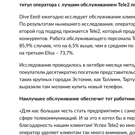
титул оператора с лучшим обслуживанием Tele2 п
Dive Eesti ежегодно исследует обслуживание клие
По результатам нынешнего исследования, операто
второй год подряд признается Tele2, который про
конкурентов. Работа обслуживающего персонала T
85,9% случаев, что на 6,5% выше, чем в среднем по 
на третьем Elisa – 73,7%.
Исследование проводилось в октябре-месяце мето
покупатели десятикратно посетили представитель
таких крупных городах Эстонии, как Таллинн, Тарту
выразили там желание купить новый телефон.
Наилучшее обслуживание обеспечит тот работник,
«Для нас большая честь стать предприятием с сам
сфере телекоммуникаций. И за это я хотел бы в п
благодарность нашим клиентам! Успех Tele2 во мн
оператор уделяет клиентам так много внимания, д