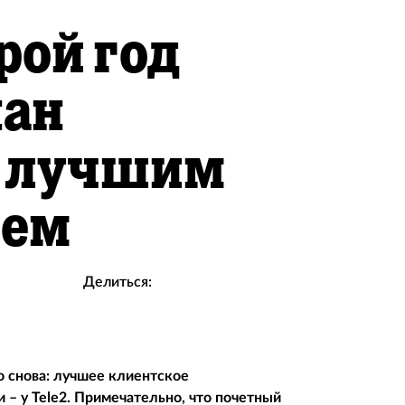
рой год
нан
с лучшим
ием
Делиться:
о снова: лучшее клиентское
– у Tele2. Примечательно, что почетный