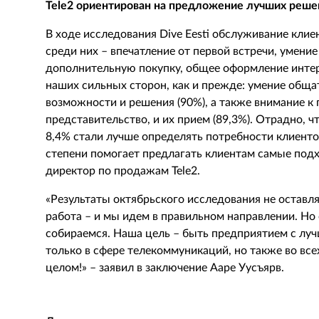
Tele2 ориентирован на предложение лучших реше
В ходе исследования Dive Eesti обслуживание клие
среди них – впечатление от первой встречи, умени
дополнительную покупку, общее оформление интер
наших сильных сторон, как и прежде: умение обща
возможности и решения (90%), а также внимание к
представительство, и их прием (89,3%). Отрадно, 
8,4% стали лучше определять потребности клиенто
степени помогает предлагать клиентам самые подх
директор по продажам Tele2.
«Результаты октябрьского исследования не оставл
работа – и мы идем в правильном направлении. Но
собираемся. Наша цель – быть предприятием с лу
только в сфере телекоммуникаций, но также во все
целом!» – заявил в заключение Ааре Уусъярв.