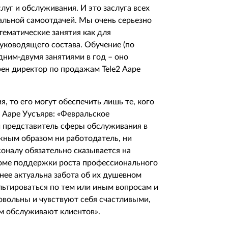
уг и обслуживания. И это заслуга всех
альной самоотдачей. Мы очень серьезно
тематические занятия как для
руководящего состава. Обучение (по
ним-двумя занятиями в год – оно
рен директор по продажам Tele2 Ааре
, то его могут обеспечить лишь те, кого
 Ааре Уусъярв: «Февральское
й представитель сферы обслуживания в
лжным образом ни работодатель, ни
оналу обязательно сказывается на
роме поддержки роста профессионального
енее актуальна забота об их душевном
льтироваться по тем или иным вопросам и
овольны и чувствуют себя счастливыми,
ем обслуживают клиентов».