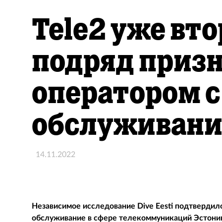
Tele2 уже вто
подряд приз
оператором 
обслуживан
14.11.2022
Независимое исследование Dive Eesti подтвердил
обслуживание в сфере телекоммуникаций Эстонии 