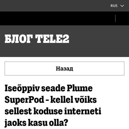
RUS
Блог Tele2
Назад
Iseõppiv seade Plume
SuperPod - kellel võiks
sellest koduse interneti
jaoks kasu olla?