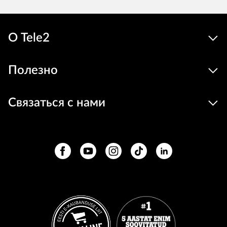
О Tele2
Полезно
Связаться с нами