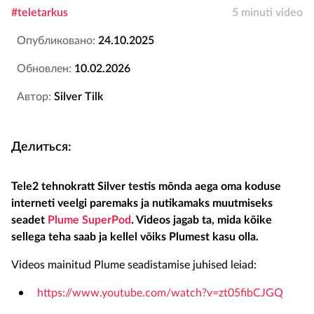
#teletarkus
5 minuti video
Опубликовано:
24.10.2025
Обновлен:
10.02.2026
Автор:
Silver Tilk
Делиться:
Tele2 tehnokratt Silver testis mõnda aega oma koduse
interneti veelgi paremaks ja nutikamaks muutmiseks
seadet
Plume SuperPod
. Videos jagab ta, mida kõike
sellega teha saab ja kellel võiks Plumest kasu olla.
Videos mainitud Plume seadistamise juhised leiad:
https://www.youtube.com/watch?v=zt05fibCJGQ