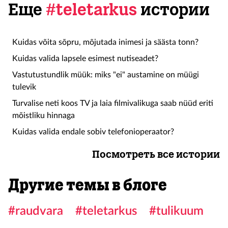
Еще
#teletarkus
истории
Kuidas võita sõpru, mõjutada inimesi ja säästa tonn?
Kuidas valida lapsele esimest nutiseadet?
Vastutustundlik müük: miks "ei" austamine on müügi
tulevik
Turvalise neti koos TV ja laia filmivalikuga saab nüüd eriti
mõistliku hinnaga
Kuidas valida endale sobiv telefonioperaator?
Посмотреть все истории
Другие темы в блоге
#raudvara
#teletarkus
#tulikuum