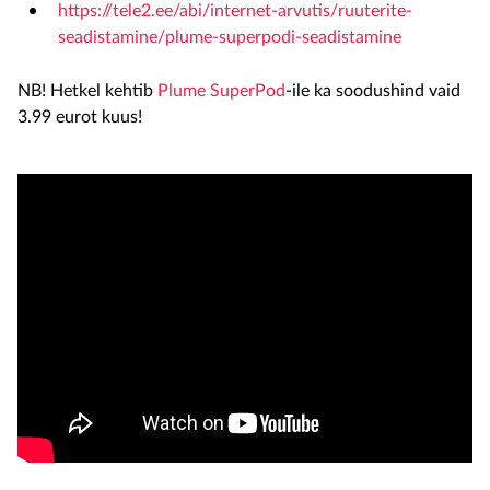
https://tele2.ee/abi/internet-arvutis/ruuterite-
seadistamine/plume-superpodi-seadistamine
NB! Hetkel kehtib
Plume SuperPod
-ile ka soodushind vaid
3.99 eurot kuus!