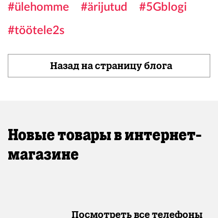
#ülehomme
#ärijutud
#5Gblogi
#töötele2s
Назад на страницу блога
Новые товары в интернет-
магазине
Посмотреть все телефоны