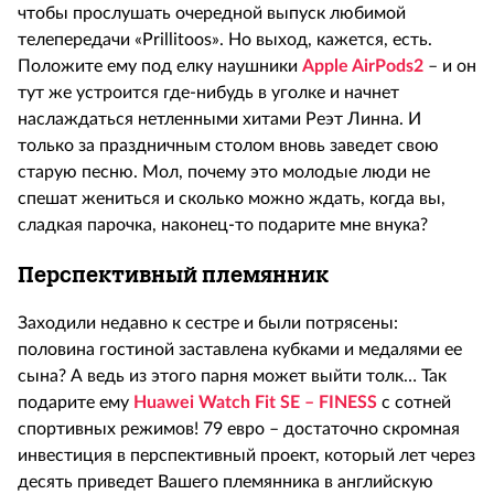
чтобы прослушать очередной выпуск любимой
телепередачи «Prillitoos». Но выход, кажется, есть.
Положите ему под елку наушники
Apple AirPods2
– и он
тут же устроится где-нибудь в уголке и начнет
наслаждаться нетленными хитами Реэт Линна. И
только за праздничным столом вновь заведет свою
старую песню. Мол, почему это молодые люди не
спешат жениться и сколько можно ждать, когда вы,
сладкая парочка, наконец-то подарите мне внука?
Перспективный племянник
Заходили недавно к сестре и были потрясены:
половина гостиной заставлена кубками и медалями ее
сына? А ведь из этого парня может выйти толк… Так
подарите ему
Huawei Watch Fit SE – FINESS
с сотней
спортивных режимов! 79 евро – достаточно скромная
инвестиция в перспективный проект, который лет через
десять приведет Вашего племянника в английскую