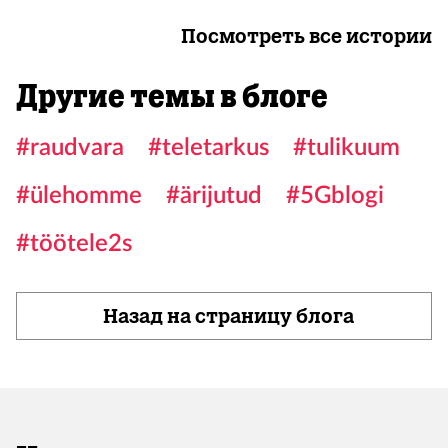
Посмотреть все истории
Другие темы в блоге
#raudvara
#teletarkus
#tulikuum
#ülehomme
#ärijutud
#5Gblogi
#töötele2s
Назад на страницу блога