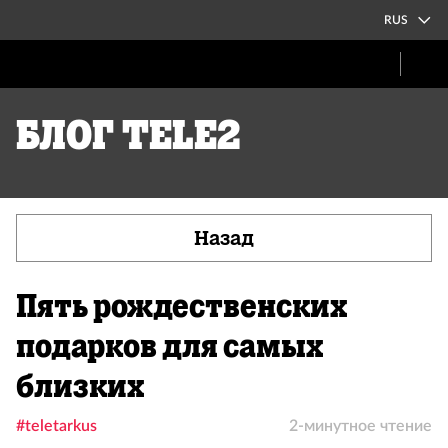
RUS
Блог Tele2
Назад
Пять рождественских
подарков для самых
близких
#teletarkus
2-минутное чтение