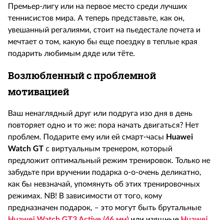
Премьер-лигу или на первое место среди лучших
теннисистов мира. А теперь представьте, как он,
увешанный регалиями, стоит на пьедестале почета и
мечтает о том, какую бы еще поездку в теплые края
подарить любимым дяде или тёте.
Возлюбленный с проблемной
мотивацией
Ваш ненаглядный друг или подруга изо дня в день
повторяет одно и то же: пора начать двигаться? Нет
проблем. Подарите ему или ей смарт-часы
Huawei
Watch
GT
с виртуальным тренером, который
предложит оптимальный режим тренировок. Только не
забудьте при вручении подарка о-о-очень деликатно,
как бы невзначай, упомянуть об этих тренировочных
режимах. NB! В зависимости от того, кому
предназначен подарок, – это могут быть брутальные
Huawei Watch GT3 Active (46 мм)
или изящные
Huawei