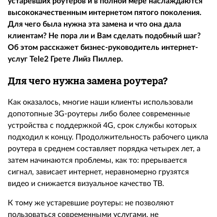
устаревших роутеров и в полной мере наслаждаются
высококачественным интернетом пятого поколения.
Для чего была нужна эта замена и что она дала
клиентам? Не пора ли и Вам сделать подобный шаг?
Об этом расскажет бизнес-руководитель интернет-
услуг
Tele
2 Грете Лийз Пиллер.
Для чего нужна замена роутера?
Как оказалось, многие наши клиенты использовали
допотопные 3
G
-роутеры либо более современные
устройства с поддержкой 4
G
, срок службы которых
подходил к концу. Продолжительность рабочего цикла
роутера в среднем составляет порядка четырех лет, а
затем начинаются проблемы, как то: прерывается
сигнал, зависает интернет, неравномерно грузятся
видео и снижается визуальное качество ТВ.
К тому же устаревшие роутеры: не позволяют
пользоваться современными услугами, не