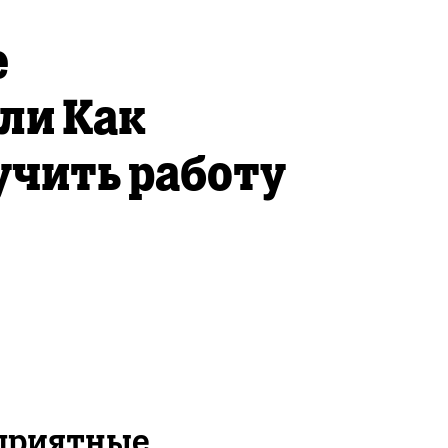
е
ли Как
учить работу
приятные