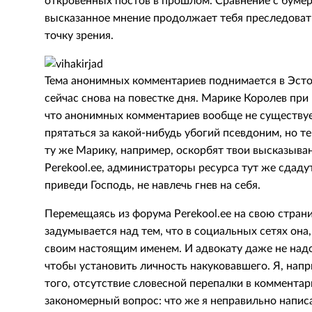
откровенных постов в прошлом. Сравнение с бумер
высказанное мнение продолжает тебя преследоват
точку зрения.
Тема анонимных комментариев поднимается в Эсто
сейчас снова на повестке дня. Марике Королев при
что анонимных комментариев вообще не существуе
прятаться за какой-нибудь убогий псевдоним, но те
ту же Марику, например, оскорбят твои высказыван
Perekool.ee, администраторы ресурса тут же сдадут
приведи Господь, не навлечь гнев на себя.
Перемещаясь из форума Perekool.ee на свою страни
задумывается над тем, что в социальных сетях она,
своим настоящим именем. И адвокату даже не надо
чтобы установить личность накуковавшего. Я, напр
того, отсутствие словесной перепалки в комментар
закономерный вопрос: что же я неправильно написа