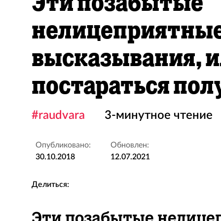
Эти позабытые
нелицеприятны
высказывания, и
постараться пол
#raudvara
3-минутное чтение
Опубликовано:
Обновлен:
30.10.2018
12.07.2021
Делиться:
Эти позабытые нелице