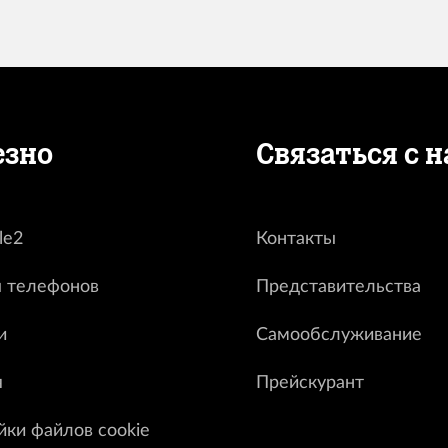
езно
Связаться с 
le2
Контакты
 телефонов
Представительства
и
Самообслуживание
я
Прейскурант
йки файлов cookie