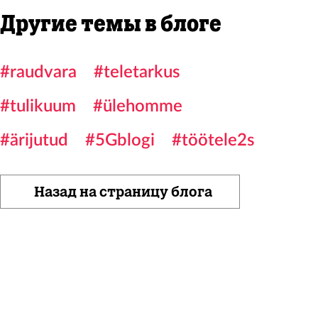
Другие темы в блоге
#raudvara
#teletarkus
#tulikuum
#ülehomme
#ärijutud
#5Gblogi
#töötele2s
Назад на страницу блога