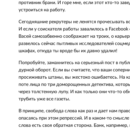
противник брани. И горе мне, если этот кто-то зав
устроиться на работу.
Сегодняшние рекрутеры не ленятся прочесывать вс
И если у соискателя работы завалилось в Facebook 
Васей самозабвенно соображает на троих, о карье
развелось сейчас пытливых исследователей соцме
шкафах, откуда ты вроде бы их давно удалил!
Попробуйте, замахнитесь на серьезный пост в публ
дурной оборот. Если вы считаете, что ваши соперни
просиживать штаны, вы жестоко ошибаетесь. На к
поте лица по три доморощенных детектива, котор
через толстенную лупу. И как только они что-то об
трубить уже все газеты.
В принципе, свобода слова как раз и дает нам прав
опасаясь при этом репрессий. И в каком-то смысле
слова есть своя обратная сторона. Банк, например,