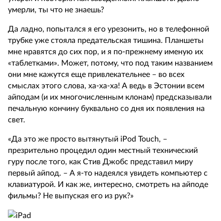
умерли, ты что не знаешь?
Да ладно, попытался я его урезонить, но в телефонной
трубке уже стояла предательская тишина. Планшеты
мне нравятся до сих пор, и я по-прежнему именую их
«таблетками». Может, потому, что под таким названием
они мне кажутся еще привлекательнее – во всех
смыслах этого слова, ха-ха-ха! А ведь в Эстонии всем
айподам (и их многочисленным клонам) предсказывали
печальную кончину буквально со дня их появления на
свет.
«Да это же просто вытянутый iPod Touch, –
презрительно процедил один местный технический
гуру после того, как Стив Джобс представил миру
первый айпод. – А я-то надеялся увидеть компьютер с
клавиатурой. И как же, интересно, смотреть на айподе
фильмы? Не выпуская его из рук?»