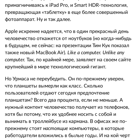
примагничиваясь к iPad Pro, и Smart HDR-технология,
превращающая «таблетку» в еще более совершенный
фотоаппарат. Ну и так далее.
Apple искренне надеется, что в один прекрасный день
человечество откажется от ноутбуков (но когда-нибудь
в будущем, не сейчас: на презентации Тим Кук показал
также новый MacBook Air).
Like a computer. Unlike any
computer.
Так, по крайней мере, заявляет на своем сайте
крупнейший в мире технологический гигант.
Но Урмаса не переубедить. Он по-прежнему уверен,
что планшеты вымерли как класс. Сколько
пользователей отдают сегодня предпочтение
планшетам? Всего два процента, если не меньше. А
нужный контент человечество получает из телефонов,
хотя бы потому, что их удобнее носить с собой и
вынимать в троллейбусе из кармана. В офисах же по-
прежнему стоят
настоящие
компьютеры, в которые
работодатели вложились в былые годы. И на кой черт