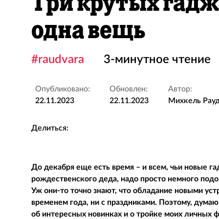
Три крутых гадж
одна вещь
#raudvara
3-минутное чтение
Опубликовано:
Обновлен:
Автор:
22.11.2023
22.11.2023
Михкель Рау
Делиться:
До декабря еще есть время – и всем, чьи новые г
рождественского деда, надо просто немного подо
Уж они-то точно знают, что обладание новыми устр
временем года, ни с праздниками. Поэтому, думаю
об интересных новинках и о тройке моих личных ф