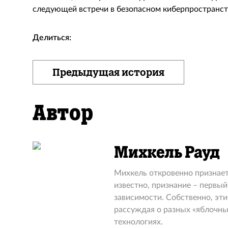
следующей встречи в безопасном киберпространств
Делиться:
Предыдущая история
Автор
Михкель Рауд
Михкель откровенно признаетс
известно, признание – первый
зависимости. Собственно, эти
рассуждая о разных «яблочн
технологиях.