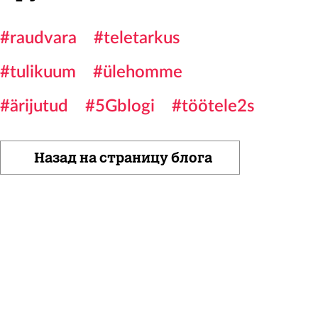
#raudvara
#teletarkus
#tulikuum
#ülehomme
#ärijutud
#5Gblogi
#töötele2s
Назад на страницу блога