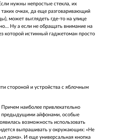
Если нужны непростые стекла, их
в таких очках, да еще разговаривающий
ды), может выглядеть где-то на улице
но… Ну а если не обращать внимание на
 без которой истинный гаджетоман просто
ойти стороной и устройства с яблочным
и. Причем наиболее привлекательно
 с предыдущими айфонами, особые
 появилась возможность использовать
ридется выпрашивать у окружающих: «Не
был дома». И еще универсальная кнопка