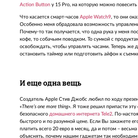
Action Button
у 15 Pro, на которую можно повесить
Что касается смарт-часов
Apple Watch9
, то они ок
Особенно меня обрадовала возможность управлен
Почему-то так получается, что одна рука у меня по
кофе, то собачьим поводком. То сумкой с продукта
освобождать, чтобы управлять часами. Теперь же 
остановить таймер или подготовить айфон к съемке
И еще одна вещь
Создатель Apple Стив Джобс любил по ходу презе
«
T
here’s one more thing»
. Я тоже решил припасти эту 
безопасного
домашнего интернета Tele2
. По-насто
быстрого и по разумной цене. Если Вы закажете его
платить всего 20 евро в месяц, да и потом – весьм
объяснять, почему нашим гаджетам так необходим