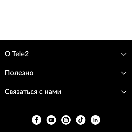
Льго
54
44 €
Устройства
цена
В корзину
О Tele2
Полезно
Связаться с нами