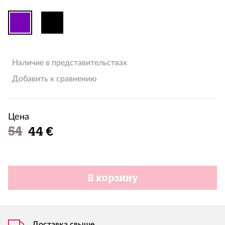
Наличие в представительствах
Добавить к сравнению
Цена
Льготная цена
54
44 €
В корзину
Доставка свыше