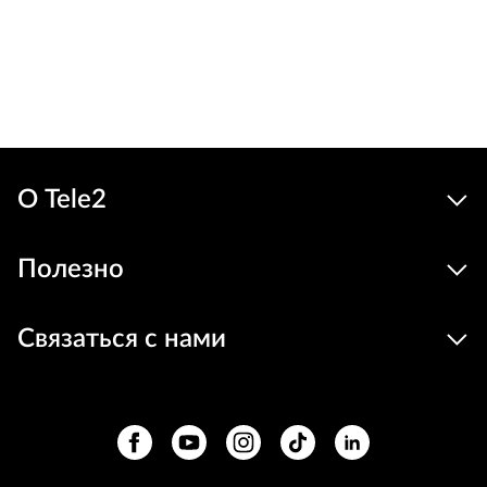
Льго
74
64 €
Устройства
цена
В корзину
О Tele2
Полезно
Связаться с нами