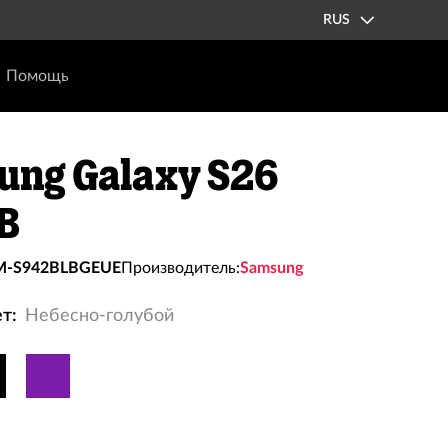
RUS
Помощь
ung Galaxy S26
B
M-S942BLBGEUE
Производитель:
Samsung
т:
Небесно-голубой