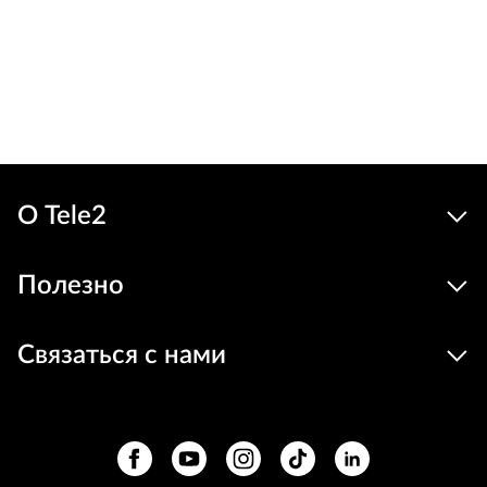
Льготн
2119
1829 €
Устройства
цена
В корзину
О Tele2
Полезно
Связаться с нами