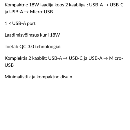
Kompaktne 18W laadija koos 2 kaabliga : USB-A → USB-C
ja USB-A → Micro-USB
1 × USB-A port
Laadimisvõimsus kuni 18W
Toetab QC 3.0 tehnoloogiat
Komplektis 2 kaablit: USB-A → USB-C ja USB-A → Micro-
USB
Minimalistlik ja kompaktne disain
19.9 €
Устройства
цена
В корзину