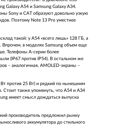
ung Galaxy A54 и Samsung Galaxy A34.
фоны Sony и CAT образуют довольно узкую
ендов. Поэтому Note 13 Pro уместнее
клад такой: у А54 «всего лишь» 128 ГБ, а
Б. Впрочем, в моделях Samsung объем еще
ше. Телефоны А-серии более
ыли (IP67 против IP54). В остальном же
ров – аналогичная, AMOLED-экраны –
7 Вт против 25 Вт) и редкий по нынешним
 Стоит также упомянуть, что А54 и А34
msung имеет смысл дождаться выпуска
йский производитель предложил рынку
 выносливого аккумулятора до стильного