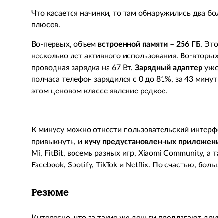
Что касается начинки, то там обнаружились два б
плюсов.
Во-первых, объем
встроенной памяти – 256 ГБ
. Эт
несколько лет активного использования. Во-вторы
проводная зарядка на 67 Вт.
Зарядный адаптер
уже 
полчаса телефон зарядился с 0 до 81%, за 43 мину
этом ценовом классе явление редкое.
К минусу можно отнести пользовательский интерфей
привыкнуть, и
кучу предустановленных приложен
Mi, FitBit, восемь разных игр, Xiaomi Community, а
Facebook, Spotify, TikTok и Netflix. По счастью, бо
Резюме
Интересно, что за такие же деньги предлагают дру