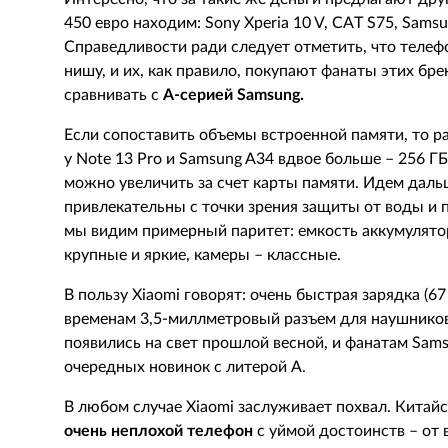
450 евро находим: Sony Xperia 10 V, CAT S75, Sams
Справедливости ради следует отметить, что теле
нишу, и их, как правило, покупают фанаты этих бр
сравнивать с
А-серией
Samsung.
Если сопоставить объемы встроенной памяти, то рас
у Note 13 Pro и Samsung A34 вдвое больше – 256 Г
можно увеличить за счет карты памяти. Идем даль
привлекательны с точки зрения защиты от воды и п
мы видим примерный паритет: емкость аккумулято
крупные и яркие, камеры – классные.
В пользу Xiaomi говорят: очень быстрая зарядка (6
временам 3,5-миллметровый разъем для наушников.
появились на свет прошлой весной, и фанатам Sa
очередных новинок с литерой А.
В любом случае Xiaomi заслуживает похвал. Кита
очень неплохой телефон
с уймой достоинств – от