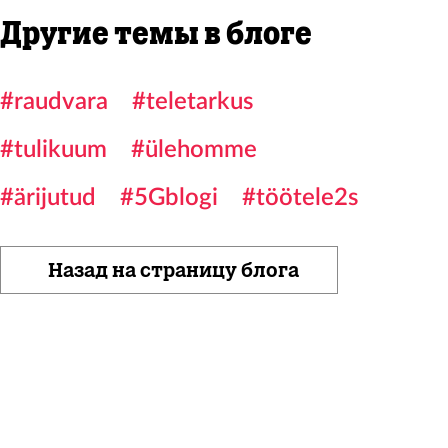
Другие темы в блоге
#raudvara
#teletarkus
#tulikuum
#ülehomme
#ärijutud
#5Gblogi
#töötele2s
Назад на страницу блога