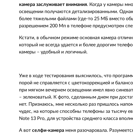
камера заслуживает внимания
. Когда у камеры мн
освещении получаются детализированными. Однако
более тяжелыми файлами (где-то 25 МБ вместо об
разрешением 200 Мп в телефоне предусмотрен сп
Кстати, в обычном режиме основная камера отличн
который не всегда удается и более дорогим телеф
камеры – удобный и логичный.
Уже в ходе тестирования выяснилось, что програм
порой не справляется с цветокоррекцией и балансо
при мягком вечернем освещении имел явно синеваты
– зеленоватый. К фото, сделанным днем при доста
нет. Признаюсь, мне несколько раз пришлось напом
чудес, на которые способны телефоны за тысячу е
Note 13 Pro, для устройства среднего класса впол
А вот
селфи-камера
меня разочаровала. Разумеетс