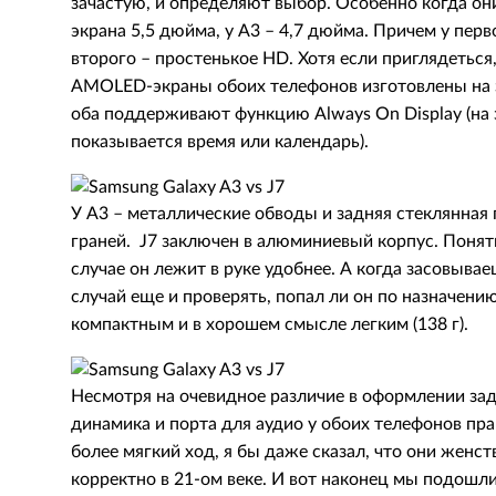
зачастую, и определяют выбор. Особенно когда они
экрана 5,5 дюйма, у А3 – 4,7 дюйма. Причем у перво
второго – простенькое HD. Хотя если приглядеться
AMOLED-экраны обоих телефонов изготовлены на за
оба поддерживают функцию Always On Display (на 
показывается время или календарь).
У А3 – металлические обводы и задняя стеклянная
граней. J7 заключен в алюминиевый корпус. Понятн
случае он лежит в руке удобнее. А когда засовывае
случай еще и проверять, попал ли он по назначени
компактным и в хорошем смысле легким (138 г).
Несмотря на очевидное различие в оформлении за
динамика и порта для аудио у обоих телефонов пра
более мягкий ход, я бы даже сказал, что они женс
корректно в 21-ом веке. И вот наконец мы подошли