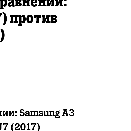
сравнении:
7) против
)
нии: Samsung A3
J7 (2017)