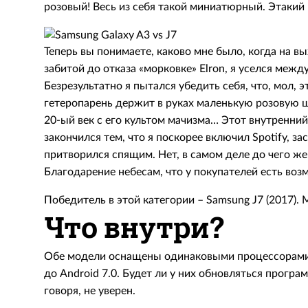
розовый! Весь из себя такой миниатюрный. Этакий
Теперь вы понимаете, каково мне было, когда на вы
забитой до отказа «морковке» Elron, я уселся меж
Безрезультатно я пытался убедить себя, что, мол, 
гетеропарень держит в руках маленькую розовую шт
20-ый век с его культом мачизма… Этот внутренни
закончился тем, что я поскорее включил Spotify, з
притворился спящим. Нет, в самом деле до чего ж
Благодарение небесам, что у покупателей есть воз
Победитель в этой категории – Samsung J7 (2017).
Что внутри?
Обе модели оснащены одинаковыми процессорами 
до Android 7.0. Будет ли у них обновляться прогр
говоря, не уверен.