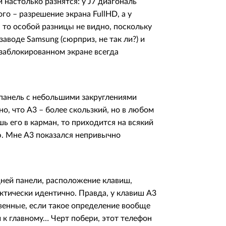
 настолько разнятся: у J7 диагональ
го – разрешение экрана FullHD, а у
, то особой разницы не видно, поскольку
воде Samsung (сюрприз, не так ли?) и
заблокированном экране всегда
 панель с небольшими закруглениями
о, что А3 – более скользкий, но в любом
шь его в карман, то приходится на всякий
ю. Мне А3 показался непривычно
дней панели, расположение клавиш,
ктически идентично. Правда, у клавиш А3
твенные, если такое определение вообще
 к главному… Черт побери, этот телефон