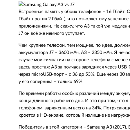
Встроенная память у обоих телефонов – 16 Гбайт. 
Гбайт против 2 Гбайт), что позволяет ему успешне
приложениями. Не скажу, что А3 такой уж медленн
J7 он всё же немного уступает.
Чем крупнее телефон, тем мощнее, по идее, должен
аккумулятора J7 – 3600 мАч, А3 – 2350 мАч. Я неча
случае мои симпатии на стороне телефона с мене
здесь простая: А3 за полчаса зарядился через USB-C
через microUSB-порт – с 36 до 53%. Еще через 30 м
у его соперника – только 69%.
По времени работы особых различий между аккуму
конца длинного рабочего дня. И это при том, что 
телефоном, заряженным всего на 34%. Потрясающе
кроется в HD-экране, который излишне не нагружа
Победитель в этой категории – Samsung A3 (2017).