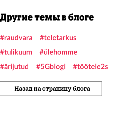
Другие темы в блоге
#raudvara
#teletarkus
#tulikuum
#ülehomme
#ärijutud
#5Gblogi
#töötele2s
Назад на страницу блога