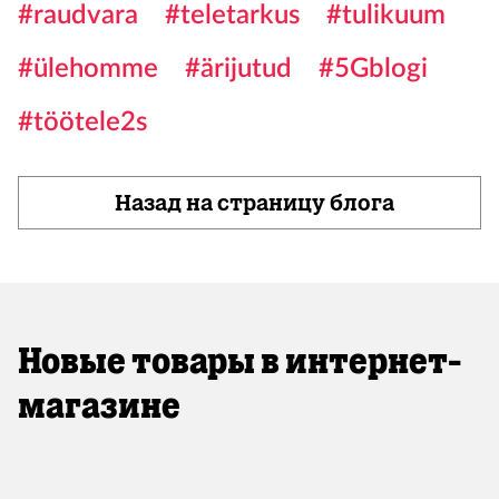
#raudvara
#teletarkus
#tulikuum
#ülehomme
#ärijutud
#5Gblogi
#töötele2s
Назад на страницу блога
Новые товары в интернет-
магазине