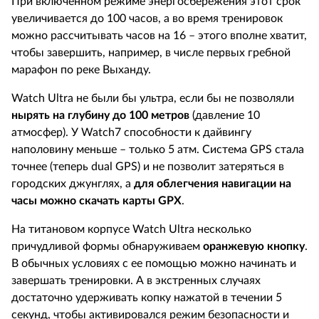
При включенном режиме энергосбережения этот срок
увеличивается до 100 часов, а во время тренировок
можно рассчитывать часов на 16 – этого вполне хватит,
чтобы завершить, например, в числе первых гребной
марафон по реке Выханду.
Watch Ultra не были бы ультра, если бы не позволяли
нырять на глубину до 100 метров
(давление 10
атмосфер). У Watch7 способности к дайвингу
наполовину меньше – только 5 атм. Система GPS стала
точнее (теперь dual GPS) и не позволит затеряться в
городских джунглях, а
для облегчения навигации на
часы можно скачать карты
GPX
.
На титановом корпусе Watch Ultra несколько
причудливой формы обнаруживаем
оранжевую кнопку
.
В обычных условиях с ее помощью можно начинать и
завершать тренировки. А в экстренных случаях
достаточно удерживать копку нажатой в течении 5
секунд, чтобы активировался режим безопасности и