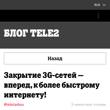
RUS
Блог Tele2
Назад
Закрытие 3G-сетей –
вперед, к более быстрому
интернету!
#teletarkus
3-минутное чтение