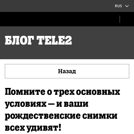
RUS
Блог Tele2
Назад
Помните о трех основных
условиях – и ваши
рождественские снимки
всех удивят!