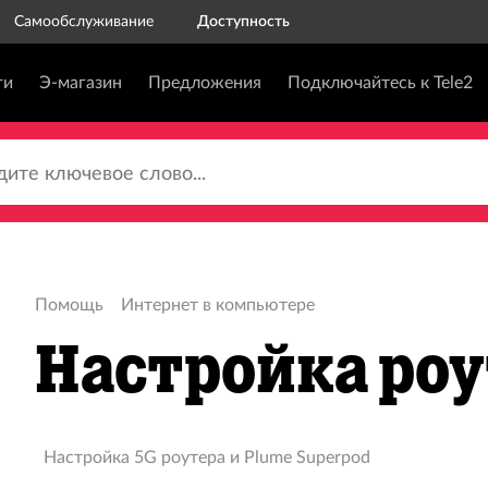
Самообслуживание
Доступность
ги
Э-магазин
Предложения
Подключайтесь к Tele2
те ключевое слово...
Помощь
Интернет в компьютере
Настройка роу
Настройка 5G роутера и Plume Superpod