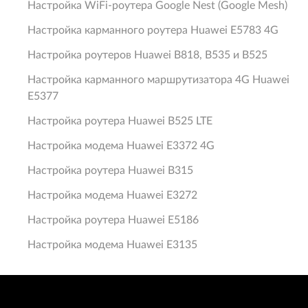
Настройка WiFi-роутера Google Nest (Google Mesh)
Настройка карманного роутера Huawei E5783 4G
Настройка роутеров Huawei В818, В535 и В525
Настройка карманного маршрутизатора 4G Huawei
E5377
Настройка роутера Huawei B525 LTE
Hастройка модема Huawei E3372 4G
Настройка роутера Huawei B315
Hастройка модема Huawei E3272
Настройка роутера Huawei E5186
Hастройка модема Huawei E3135