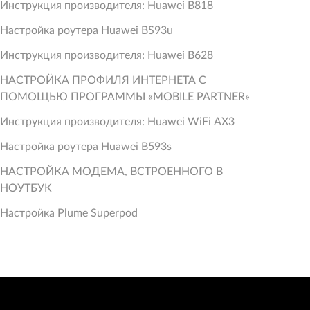
Инструкция производителя: Huawei B818
Настройка роутера Huawei BS93u
Инструкция производителя: Huawei B628
НАСТРОЙКА ПРОФИЛЯ ИНТЕРНЕТА С
ПОМОЩЬЮ ПРОГРАММЫ «MOBILE PARTNER»
Инструкция производителя: Huawei WiFi AX3
Настройка роутера Huawei B593s
НАСТРОЙКА МОДЕМА, ВСТРОЕННОГО В
НОУТБУК
Настройка Plume Superpod