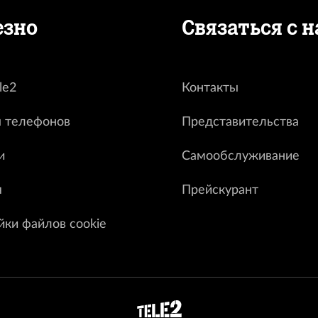
езно
Связаться с 
le2
Контакты
 телефонов
Представительства
и
Самообслуживание
я
Прейскурант
йки файлов cookie