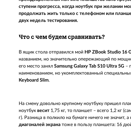
ступени прогресса, когда ноутбук при желании мо
продолжать жить только с телефоном или планше
двух недель тестирования.
Что с чем будем сравнивать?
В ящик стола отправился мой
HP
ZBook
Studio
16
названием, но значительно опережающий по мощнос
его место занял
Samsung
Galaxy
Tab
S
10
Ultra
5
G
– 
наименованием, но укомплектованный специальны
Keyboard
Slim
.
На смену довольно крупному ноутбуку пришел пла
ноутбук
весит
1,75 кг, то планшет – всего 1,2 кг (с
г). Разница в полкило на бумаге ничего не значит, 
диагоналей экрана
тоже в пользу планшета: 16
дю