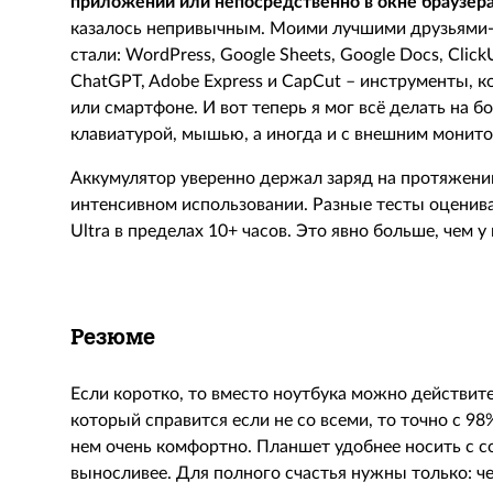
приложении или непосредственно в окне браузера
казалось непривычным. Моими лучшими друзьями-
стали: WordPress, Google Sheets, Google Docs, ClickUp
ChatGPT, Adobe Express и CapCut – инструменты, 
или смартфоне. И вот теперь я мог всё делать на
клавиатурой, мышью, а иногда и с внешним монит
Аккумулятор уверенно держал заряд на протяжени
интенсивном использовании. Разные тесты оценив
Ultra
в пределах 10+ часов. Это явно больше, чем у
Резюме
Если коротко, то вместо ноутбука можно действит
который справится если не со всеми, то точно с 9
нем очень комфортно. Планшет удобнее носить с с
выносливее. Для полного счастья нужны только: ч