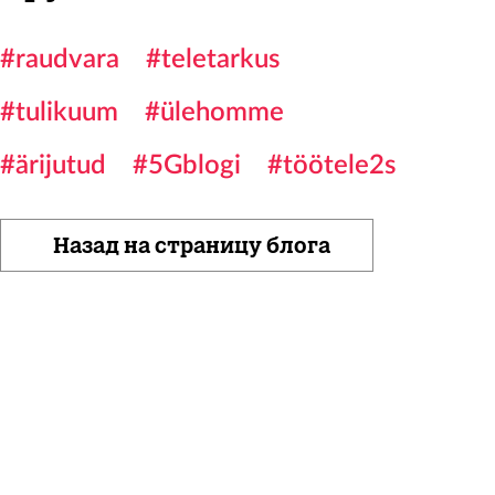
#raudvara
#teletarkus
#tulikuum
#ülehomme
#ärijutud
#5Gblogi
#töötele2s
Назад на страницу блога