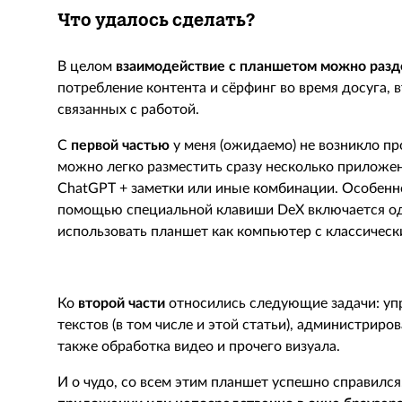
Что удалось сделать?
В целом
взаимодействие с планшетом можно разде
потребление контента и сёрфинг во время досуга, 
связанных с работой.
С
первой частью
у меня (ожидаемо) не возникло п
можно легко разместить сразу несколько приложе
ChatGPT
+ заметки или иные комбинации. Особенно
помощью специальной клавиши
DeX
включается 
использовать планшет как компьютер с классичес
Ко
второй части
относились следующие задачи: упр
текстов (в том числе и этой статьи), администриро
также обработка видео и прочего визуала.
И о чудо, со всем этим планшет успешно справилс