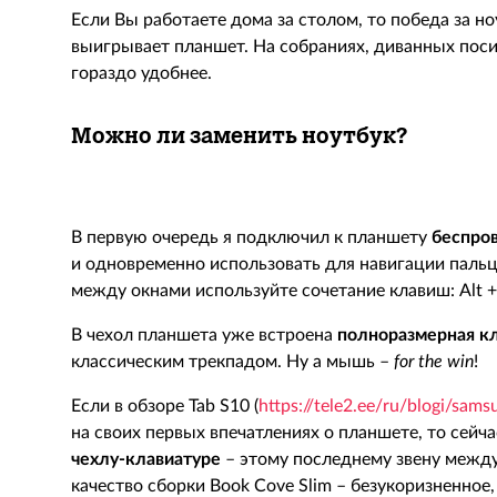
Если Вы работаете дома за столом, то победа за но
выигрывает планшет. На собраниях, диванных поси
гораздо удобнее.
Можно ли заменить ноутбук?
В первую очередь я подключил к планшету
беспро
и одновременно использовать для навигации паль
между окнами используйте сочетание клавиш:
Alt
В чехол планшета уже встроена
полноразмерная к
классическим трекпадом. Ну а мышь –
for
the
win
!
Если в обзоре
Tab
S
10
(
https://tele2.ee/ru/blogi/sam
на своих первых впечатлениях о планшете, то сейч
чехлу-клавиатуре
– этому последнему звену между
качество сборки
Book
Cove
Slim
– безукоризненное, 