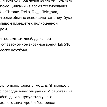
,
и только управление файлами поначалу
помощниками на время тестирования
, Chrome, Trello, Toggl, Telegram,
которые обычно используются в ноутбуке
 большом планшете с полноценной
ором.
и нескольких дней, даже при
ают автономное экранное время
Tab
S
10
 моего ноутбука.
ельно использовать (мощный) планшет,
8% повседневных операций. И работать на
обой, да и
аккумулятор
у него
ехол с клавиатурой и беспроводная