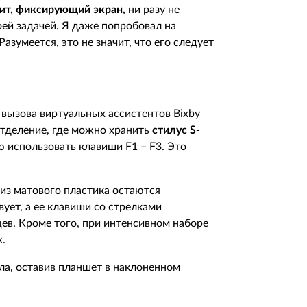
ит, фиксирующий экран,
ни разу не
оей задачей. Я даже попробовал на
азумеется, это не значит, что его следует
 вызова виртуальных ассистентов
Bixby
 отделение, где можно хранить
стилус
S
-
ю использовать клавиши
F
1 –
F
3. Это
 из матового пластика остаются
ует, а ее клавиши со стрелками
ев. Кроме того, при интенсивном наборе
х.
хла, оставив планшет в наклоненном