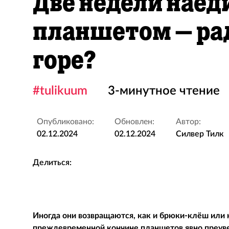
Две недели наед
планшетом – ра
горе?
#tulikuum
3-минутное чтение
Опубликовано:
Обновлен:
Автор:
02.12.2024
02.12.2024
Силвер Тилк
Делиться:
Иногда они возвращаются, как и брюки-клёш или н
преждевременной кончине планшетов явно преув