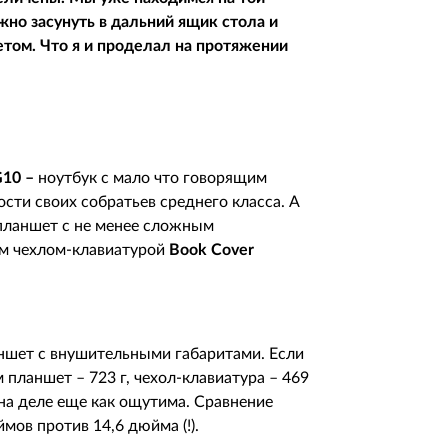
жно засунуть в дальний ящик стола и
том. Что я и проделал на протяжении
G
10 –
ноутбук с мало что говорящим
ти своих собратьев среднего класса. А
планшет с не менее сложным
м чехлом-клавиатурой
Book
Cover
ншет с внушительными габаритами. Если
ам планшет – 723 г, чехол-клавиатура – 469
а на деле еще как ощутима. Сравнение
ймов
против 14,6 дюйма (!).