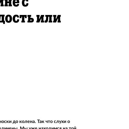
ине с
дость или
оски до колена. Так что слухи о
еличены. Мы уже находимся на той