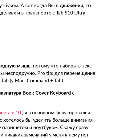
утбуком. А вот когда Вы в
движении
, то
делках и в транспорте с
Tab
S
10
Ultra
водную мышь
, потому что набирать текст
цы несподручно.
Pro
tip
: для перемещения
+
Tab
(у
Mac
:
Command
+
Tab
).
лавиатура
Book
Cover
Keyboard
c
sungtabs10
) я в основном фокусировался
ас хотелось бы уделить больше внимания
 планшетом и ноутбуком. Скажу сразу:
и никаких замечаний у меня к нему нет.