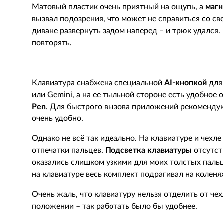
Матовый пластик очень приятный на ощупь, а
магн
вызвал подозрения, что может не справиться со св
диване развернуть задом наперед – и трюк удался. Р
повторять.
Клавиатура снабжена специальной
AI
-кнопкой
для
или
Gemini
, а на ее тыльной стороне есть удобное
Pen
. Для быстрого вызова приложений рекоменду
очень удобно.
Однако не всё так идеально. На клавиатуре и чехле
отпечатки пальцев.
Подсветка клавиатуры
отсутств
оказались слишком узкими для моих толстых пальц
на клавиатуре
весь комплект подрагивал на коленя
Очень жаль, что клавиатуру нельзя отделить от че
положении – так работать было бы удобнее.