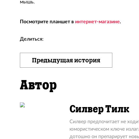
мышь.
Посмотрите планшет в
интернет-магазине
.
Делиться:
Предыдущая история
Автор
Силвер Тилк
Силвер предпочитает не ходить
юмористическом ключе излага
дотошно он препарирует новы