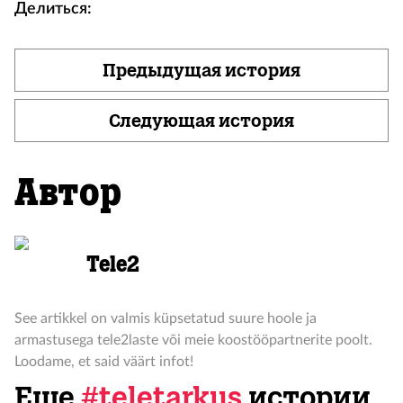
Делиться:
Предыдущая история
Следующая история
Автор
Tele2
See artikkel on valmis küpsetatud suure hoole ja
armastusega tele2laste või meie koostööpartnerite poolt.
Loodame, et said väärt infot!
Еще
#teletarkus
истории