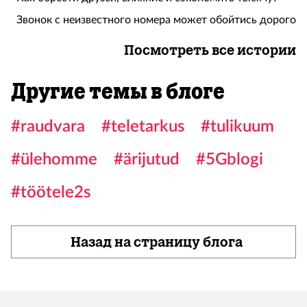
Звонок с неизвестного номера может обойтись дорого
Посмотреть все истории
Другие темы в блоге
#raudvara
#teletarkus
#tulikuum
#ülehomme
#ärijutud
#5Gblogi
#töötele2s
Назад на страницу блога