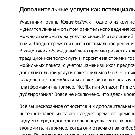
Дополнительные услуги как потенциал
Участники группы
Kogumispäevik
– одного из крупн
– делятся личным опытом рачительного ведения хо
можно сэкономить на услугах связи. И это лишний
темы. Люди стремятся найти оптимальное решение,
В ходе таких обсуждений явно просматривается сл
традиционной телеуслуги и перейти на стриминго
мобильных пакета, с учетом изменившихся предпоч
дополнительной услуги пакет фильмов
Go
3, – объ
владельцы этих мобильных пакетов также пользу
платформами (например,
Netflix
или
Amazon Prime 
дублирования? Вовсе не исключено, что здесь крое
Всё вышесказанное относится и к дополнительным
интернет-пакет: их также следует время от времен
виду, что среди дополнительных услуг есть важные
экономить, например, когда они отвечают за киберб