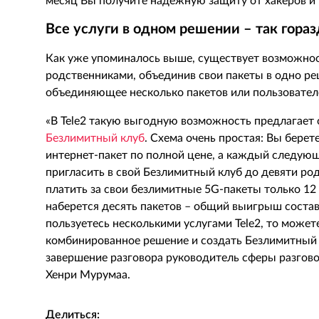
месяц Вы получите надежную защиту от хакеров и
Все услуги в одном решении – так гора
Как уже упоминалось выше, существует возможност
родственниками, объединив свои пакеты в одно ре
объединяющее несколько пакетов или пользовател
«В
Tele
2 такую выгодную возможность предлагает 
Безлимитный клуб
. Схема очень простая: Вы бере
интернет-пакет по полной цене, а каждый следую
пригласить в свой Безлимитный клуб до девяти род
платить за свои безлимитные 5
G
-пакеты только 12
наберется десять пакетов – общий выигрыш соста
пользуетесь несколькими услугами
Tele
2, то может
комбинированное решение и создать Безлимитный к
завершение разговора руководитель сферы разгов
Хенри Мурумаа.
Делиться: