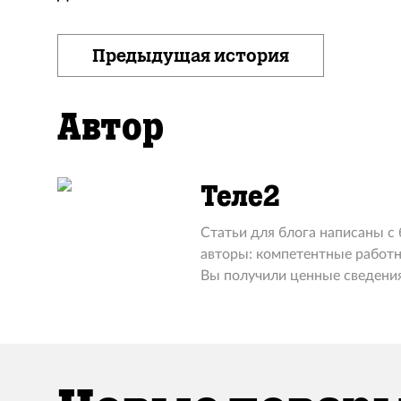
Предыдущая история
Автор
Теле2
Статьи для блога написаны с
авторы: компетентные работн
Вы получили ценные сведения