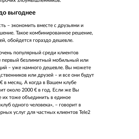
 прочих злоумышленников.
здо выгоднее
ь – экономить вместе с друзьями и
шение. Такое комбинированное решение,
ей, обойдется гораздо дешевле.
очень популярный среди клиентов
те первый безлимитный мобильный или
щий – уже намного дешевле. Вы можете
ственников или друзей – и все они будут
€
в месяц. А когда в Вашем клубе
вит около 2000
€
в год. Если же Вы
е их тоже объединить в единое
луб одного человека», – говорит в
орных услуг для частных клиентов
Tele
2