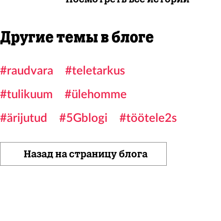
Другие темы в блоге
#raudvara
#teletarkus
#tulikuum
#ülehomme
#ärijutud
#5Gblogi
#töötele2s
Назад на страницу блога