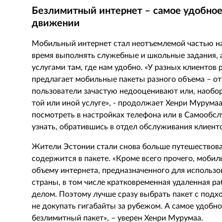
Безлимитный интернет – самое удобное 
движении
Мобильный интернет стал неотъемлемой частью н
время выполнять служебные и школьные задания, 
услугами там, где нам удобно. «У разных клиентов
предлагает мобильные пакеты разного объема – от
пользователи зачастую недооценивают или, наобо
той или иной услуге», - продолжает Хенри Мурум
посмотреть в настройках телефона или в Самообсл
узнать, обратившись в отдел обслуживания клиенто
Жители Эстонии стали снова больше путешествоват
содержится в пакете. «Кроме всего прочего, моби
объему интернета, предназначенного для использов
страны, в том числе кратковременная удаленная р
делом. Поэтому лучше сразу выбрать пакет с под
не докупать гигабайты за рубежом. А самое удобно
безлимитный пакет», – уверен Хенри Мурумаа.