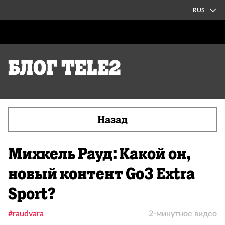
RUS
Блог Tele2
Назад
Михкель Рауд: Какой он,
новый контент Go3 Extra
Sport?
#raudvara
2-минутное видео