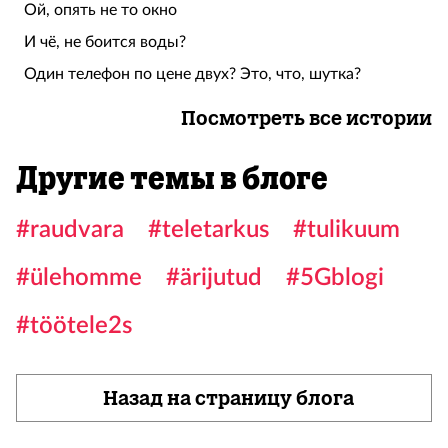
Ой, опять не то окно
И чё, не боится воды?
Один телефон по цене двух? Это, что, шутка?
Посмотреть все истории
Другие темы в блоге
#raudvara
#teletarkus
#tulikuum
#ülehomme
#ärijutud
#5Gblogi
#töötele2s
Назад на страницу блога