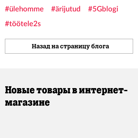
#ülehomme
#ärijutud
#5Gblogi
#töötele2s
Назад на страницу блога
Новые товары в интернет-
магазине