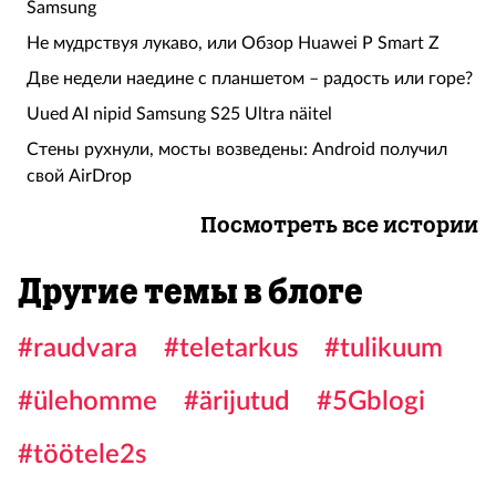
Samsung
Не мудрствуя лукаво, или Обзор Huawei P Smart Z
Две недели наедине с планшетом – радость или горе?
Uued AI nipid Samsung S25 Ultra näitel
Стены рухнули, мосты возведены: Android получил
свой AirDrop
Посмотреть все истории
Другие темы в блоге
#raudvara
#teletarkus
#tulikuum
#ülehomme
#ärijutud
#5Gblogi
#töötele2s