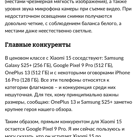
(местами чрезмерная мягкость изображения), а также
уровня звука микрофона камеры при съемке видео. При
недостаточном освещении снимки получаются
довольно четкие, с соблюдением баланса белого, а
местами даже неестественно светлые.
Главные конкуренты
В ценовом классе с
Xiaomi
15 соседствуют:
Samsung
Galaxy
S
25+ (256 ГБ),
Google
Pixel
9
Pro
(512 ГБ),
OnePlus
13 (512 ГБ) и с некоторыми оговорками
iPhone
16
Pro
(128 ГБ).
Все эти телефоны относятся к
категории флагманов – и конкуренция среди них
нешуточная. Для тех, кому принципиально важны
размеры, сообщаю:
OnePlus
13 и
Samsung
S
25+ заметно
крупнее героя нашего обзора.
Таким образом, прямым конкурентом для
Xiaomi
15
остается
Google
Pixel
9
Pro
. Я им сейчас пользуюсь и
могу сказать, что он уступает
Xiaomi
15 по