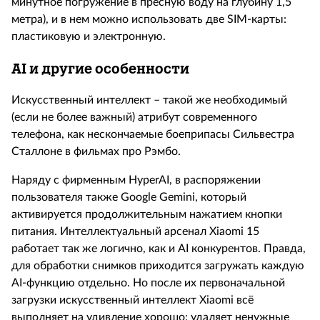
минутное погружение в пресную воду на глубину 1,5
метра), и в нем можно использовать две
SIM
-карты:
пластиковую и электронную.
AI
и другие особенности
Искусственный интеллект – такой же необходимый
(если не более важный) атрибут современного
телефона, как нескончаемые боеприпасы Сильвестра
Сталлоне в фильмах про Рэмбо.
Наряду с фирменным
HyperAI
, в распоряжении
пользователя также
Google
Gemini
, который
активируется продолжительным нажатием кнопки
питания. Интеллектуальный арсенал
Xiaomi
15
работает так же логично, как и
AI
конкурентов. Правда,
для обработки снимков приходится загружать каждую
AI
-функцию отдельно. Но после их первоначальной
загрузки искусственный интеллект
Xiaomi
всё
выполняет на удивление хорошо: удаляет ненужные