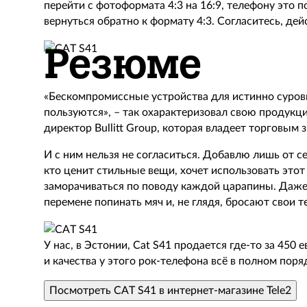
перейти с фотоформата 4:3 на 16:9, телефону это п
вернуться обратно к формату 4:3. Согласитесь, дейс
Резюме
«Бескомпромиссные устройства для истинно суров
пользуются», – так охарактеризовал свою продук
директор Bullitt Group, которая владеет торговым 
И с ним нельзя не согласиться. Добавлю лишь от се
кто ценит стильные вещи, хочет использовать этот
заморачиваться по поводу каждой царапины. Даже
перемене попинать мяч и, не глядя, бросают свои т
У нас, в Эстонии, Cat S41 продается где-то за 450
и качества у этого рок-телефона всё в полном поря
Посмотреть CAT S41 в интернет-магазине Tele2