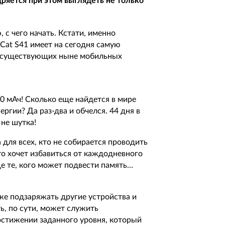
ряется при этом выглядеть не только
, с чего начать. Кстати, именно
 Cat S41 имеет на сегодня самую
из существующих ныне мобильных
00 мАч! Сколько еще найдется в мире
гии? Да раз-два и обчелся. 44 дня в
не шутка!
для всех, кто не собирается проводить
то хочет избавиться от каждодневного
ще те, кого может подвести память…
акже подзаряжать другие устройства и
ть, по сути, может служить
остижении заданного уровня, который