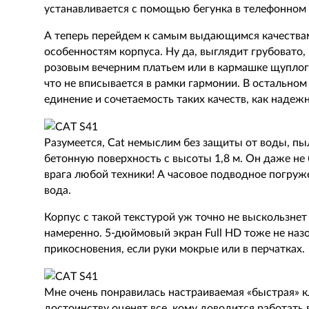
устанавливается с помощью бегунка в телефонном
А теперь перейдем к самым выдающимся качествам
особенностям корпуса. Ну да, выглядит грубовато, 
розовым вечерним платьем или в кармашке щуплого 
что не вписывается в рамки гармонии. В остально
единение и сочетаемость таких качеств, как надежн
Разумеется, Cat немыслим без защиты от воды, пы
бетонную поверхность с высоты 1,8 м. Он даже не 
врага любой техники! А часовое подводное погружен
вода.
Корпус с такой текстурой уж точно не выскользнет и
намеренно. 5-дюймовый экран Full HD тоже не наз
прикосновения, если руки мокрые или в перчатках.
Мне очень понравилась настраиваемая «быстрая» к
достоинству оценят все, кому доводится работат