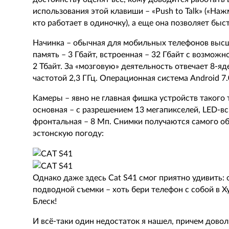
использования этой клавиши – «Push to Talk» («Нажм
кто работает в одиночку), а еще она позволяет бы
Начинка – обычная для мобильных телефонов высш
память – 3 Гбайт, встроенная – 32 Гбайт с возмож
2 Тбайт. За «мозговую» деятельность отвечает 8-я
частотой 2,3 ГГц. Операционная система Android 7.
Камеры – явно не главная фишка устройств такого
основная – с разрешением 13 мегапикселей, LED-
фронтальная – 8 Мп. Снимки получаются самого об
эстонскую погоду:
Однако даже здесь Cat S41 смог приятно удивить
подводной съемки – хоть бери телефон с собой в Х
Блеск!
И всё-таки один недостаток я нашел, причем довол