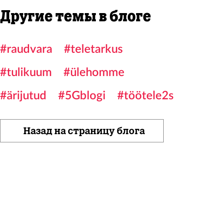
Другие темы в блоге
#raudvara
#teletarkus
#tulikuum
#ülehomme
#ärijutud
#5Gblogi
#töötele2s
Назад на страницу блога