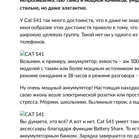
непробиваемостью танка и мощной начинкой, умуд
стильно, но даже элегантно.
У Cat S41 так много достоинств, что я даже не знаю
многообразие этих достоинств привело к тому, что
широкую целевую группу. Такой нет ни у одного 
телефонов.
Возьмем, к примеру, аккумулятор: емкость – аж 50
моделей с таким или более мощным источником энер
режиме ожидания и 38 часов в режиме разговора – 
Ну очень мощный аккумулятор! Настоящая находка 
свою жизнь возле электрической розетки или прос
стресса. Моряки, школьники, былинные герои, а е
Вы думаете, это всё? А вот и нет. Cat S41 умеет т
аксессуары благодаря функции Battery Share. То ес
аккумуляторным банком. Зарядка завершится по д