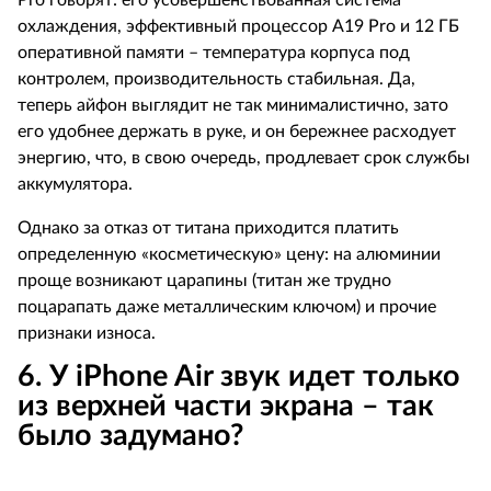
Pro
говорят: его усовершенствованная система
охлаждения, эффективный процессор
A
19
Pro
и 12 ГБ
оперативной памяти – температура корпуса под
контролем, производительность стабильная. Да,
теперь айфон выглядит не так минималистично, зато
его удобнее держать в руке, и он бережнее расходует
энергию, что, в свою очередь, продлевает срок службы
аккумулятора.
Однако за отказ от титана приходится платить
определенную «косметическую» цену: на алюминии
проще возникают царапины (титан же трудно
поцарапать даже металлическим ключом) и прочие
признаки износа.
6. У
iPhone
Air
звук идет только
из верхней части экрана – так
было задумано?