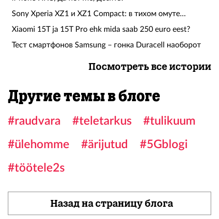
Sony Xperia XZ1 и XZ1 Compact: в тихом омуте…
Xiaomi 15T ja 15T Pro ehk mida saab 250 euro eest?
Тест смартфонов Samsung – гонка Duracell наоборот
Посмотреть все истории
Другие темы в блоге
#raudvara
#teletarkus
#tulikuum
#ülehomme
#ärijutud
#5Gblogi
#töötele2s
Назад на страницу блога