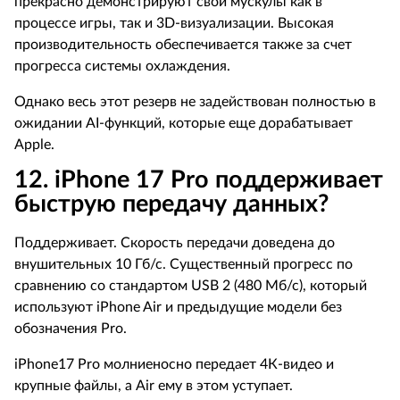
прекрасно демонстрируют свои мускулы как в
процессе игры, так и 3
D
-визуализации. Высокая
производительность обеспечивается также за счет
прогресса системы охлаждения.
Однако весь этот резерв не задействован полностью в
ожидании
AI
-функций, которые еще дорабатывает
Apple
.
12. iPhone
17
Pro
поддерживает
быструю передачу данных?
Поддерживает. Скорость передачи доведена до
внушительных 10 Гб/с. Существенный прогресс по
сравнению со стандартом
USB
2 (480 Мб/с), который
используют
iPhone
Air
и предыдущие модели без
обозначения
Pro
.
iPhone
17
Pro
молниеносно передает 4К-видео и
крупные файлы, а
Air
ему в этом уступает.