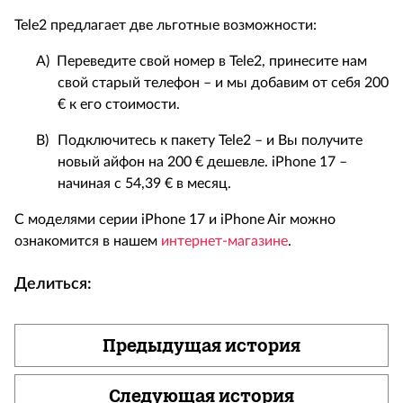
Tele
2 предлагает две льготные возможности:
A)
Переведите свой номер в
Tele
2, принесите нам
свой старый телефон – и мы добавим от себя 200
€ к его стоимости.
B)
Подключитесь к пакету
Tele
2 – и Вы получите
новый айфон на 200 € дешевле.
iPhone
17 –
начиная с 54,39 € в месяц.
С моделями серии
iPhone
17 и
iPhone
Air
можно
ознакомится в нашем
интернет-магазине
.
Делиться:
Предыдущая история
Следующая история