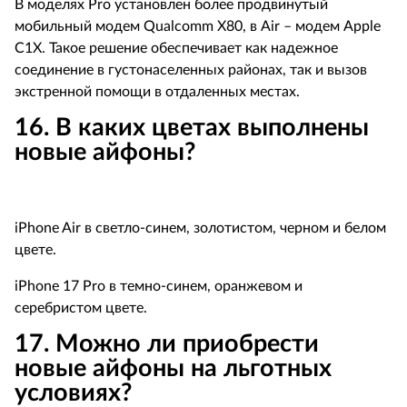
В моделях
Pro
установлен более продвинутый
мобильный модем
Qualcomm
X
80, в
Air
– модем
Apple
C
1
X
. Такое решение обеспечивает как надежное
соединение в густонаселенных районах, так и вызов
экстренной помощи в отдаленных местах.
16. В каких цветах выполнены
новые айфоны?
iPhone
Air
в светло-синем, золотистом, черном и белом
цвете.
iPhone
17
Pro
в темно-синем, оранжевом и
серебристом цвете.
17.
Можно ли приобрести
новые айфоны на льготных
условиях?