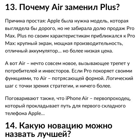
13. Почему
Air
заменил
Plus
?
Причина простая:
Apple
была нужна модель, которая
выглядела бы дорого, но не забирала долю продаж
Pro
Max
.
Plus
по своим характеристикам приближался к
Pro
Max
: крупный экран, мощная производительность,
отличный аккумулятор… но более низкая цена.
А вот
Air
– нечто совсем новое, вызывающее трепет у
потребителей и инвесторов. Если
Pro
покоряет своими
функциями, то
Air
– потрясающей формой. Логический
шаг с точки зрения стратегии, и ничего более.
Поговаривают также, что
iPhone
Air
– первопроходец,
который прокладывает путь для первого складного
телефона
Apple
…
14. Какую новацию можно
назвать лучшей?