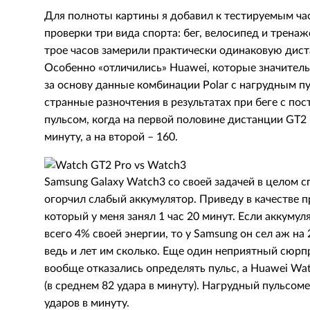
Для полноты картины я добавил к тестируемым час
проверки три вида спорта: бег, велосипед и трена
трое часов замерили практически одинаковую диста
Особенно «отличились» Huawei, которые значитель
за основу данные комбинации Polar c нагрудным п
странные разночтения в результатах при беге с п
пульсом, когда на первой половине дистанции GT2 
минуту, а на второй – 160.
Samsung Galaxy Watch3 со своей задачей в целом с
огорчил слабый аккумулятор. Приведу в качестве п
который у меня занял 1 час 20 минут. Если аккумул
всего 4% своей энергии, то у Samsung он сел аж на
ведь и лет им сколько. Еще один неприятный сюрпр
вообще отказались определять пульс, а Huawei Wat
(в среднем 82 удара в минуту). Нагрудный пульсом
ударов в минуту.