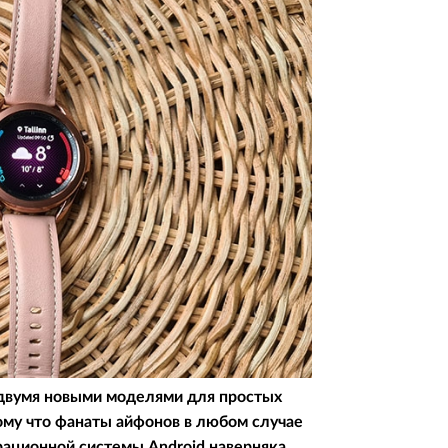
 двумя новыми моделями для простых
ому что фанаты айфонов в любом случае
рационной системы Android наверняка