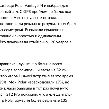
ам еще Polar Vantage M и выбрал для
жерный зал. С GPS проблем не было: все
нцию. А вот с пульсом не задалось.
но занижали реальные результаты (я брал
ульсометром). Вызывали сомнения и
остоянной скоростью и одинаковым
Pro показывали стабильно 120 ударов в
правились лучше. Но больше всего
римера велосипедный заезд на 32 км,
ятор часов Huawei потратил за это время
 23%. Мои Polar израсходовали 17%, но
из: часы Samsung в тот раз почему-то
ch GT2 Pro показали, что я еле двигался
етр Polar замерил более реальные 135