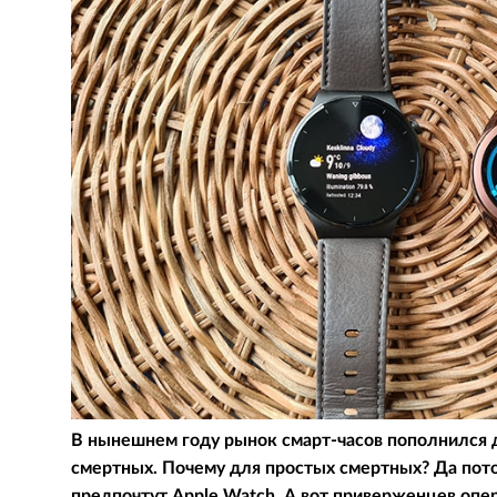
В нынешнем году рынок смарт-часов пополнился
смертных. Почему для простых смертных? Да пот
предпочтут Apple Watch. А вот приверженцев опе