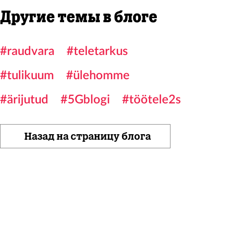
Другие темы в блоге
#raudvara
#teletarkus
#tulikuum
#ülehomme
#ärijutud
#5Gblogi
#töötele2s
Назад на страницу блога