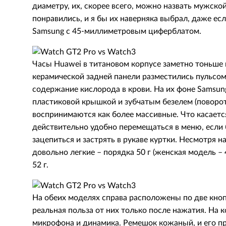
диаметру, их, скорее всего, можно назвать мужско
понравились, и я бы их наверняка выбрал, даже е
Samsung с 45-миллиметровым циферблатом.
Часы Huawei в титановом корпусе заметно тоньше 
керамической задней панели разместились пульсом
содержание кислорода в крови. На их фоне Samsung
пластиковой крышкой и зубчатым безелем (поворо
воспринимаются как более массивные. Что касаетс
действительно удобно перемещаться в меню, если б
зацепиться и застрять в рукаве куртки. Несмотря 
довольно легкие – порядка 50 г (женская модель – 4
52 г.
На обеих моделях справа расположены по две кно
реальная польза от них только после нажатия. На 
микрофона и динамика. Ремешок кожаный, и его п