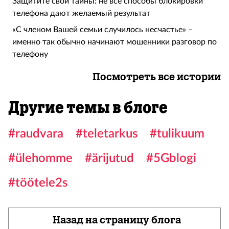
Защитите свои тайны: не все способы блокировки
телефона дают желаемый результат
«С членом Вашей семьи случилось несчастье» –
именно так обычно начинают мошенники разговор по
телефону
Посмотреть все истории
Другие темы в блоге
#raudvara
#teletarkus
#tulikuum
#ülehomme
#ärijutud
#5Gblogi
#töötele2s
Назад на страницу блога