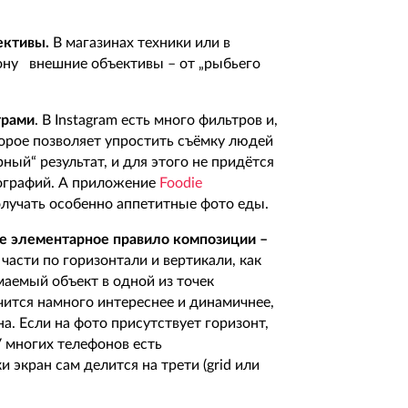
ективы.
В магазинах техники или в
ону внешние объективы – от „рыбьего
трами
. В Instagram есть много фильтров и,
торое позволяет упростить съёмку людей
ный“ результат, и для этого не придётся
ографий. А приложение
Foodie
получать особенно аппетитные фото еды.
ое элементарное правило композиции –
части по горизонтали и вертикали, как
маемый объект в одной из точек
ится намного интереснее и динамичнее,
а. Если на фото присутствует горизонт,
У многих телефонов есть
 экран сам делится на трети (grid или