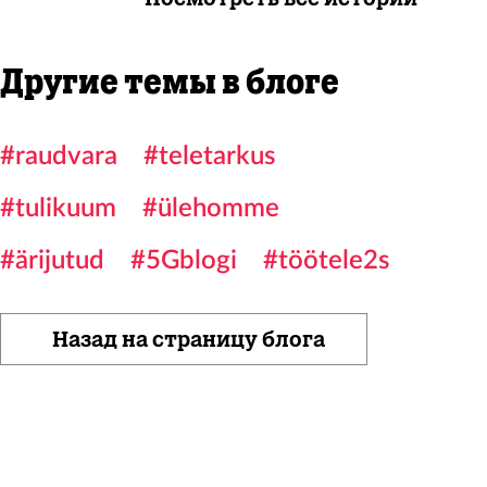
Другие темы в блоге
#raudvara
#teletarkus
#tulikuum
#ülehomme
#ärijutud
#5Gblogi
#töötele2s
Назад на страницу блога