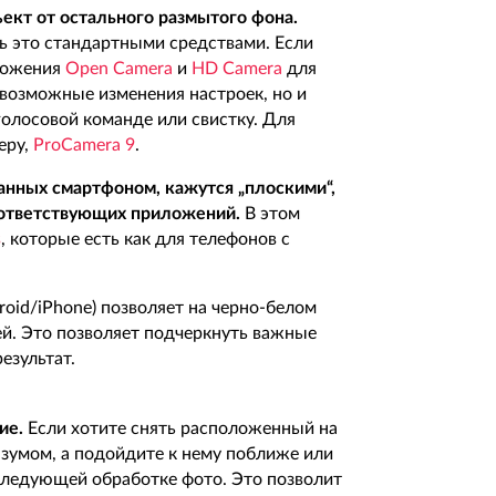
ект от остального размытого фона.
ь это стандартными средствами. Если
иложения
Open Camera
и
HD Camera
для
евозможные изменения настроек, но и
голосовой команде или свистку. Для
еру,
ProCamera 9
.
ланных смартфоном, кажутся „плоскими“,
оответствующих приложений.
В этом
s
, которые есть как для телефонов с
oid/iPhone) позволяет на черно-белом
ей. Это позволяет подчеркнуть важные
езультат.
ие.
Если хотите снять расположенный на
 зумом, а подойдите к нему поближе или
следующей обработке фото. Это позволит