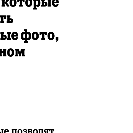
 которые
ть
ые фото,
оном
ые позволят