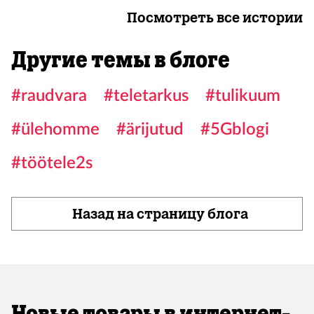
Посмотреть все истории
Другие темы в блоге
#raudvara
#teletarkus
#tulikuum
#ülehomme
#ärijutud
#5Gblogi
#töötele2s
Назад на страницу блога
Новые товары в интернет-